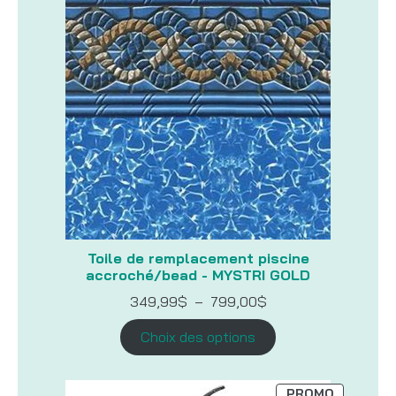
PROMOTI
Toile de remplacement piscine
accroché/bead - MYSTRI GOLD
Plage
349,99
$
–
799,00
$
de
prix :
Choix des options
349,99$
à
799,00$
PRODUIT
PROMO