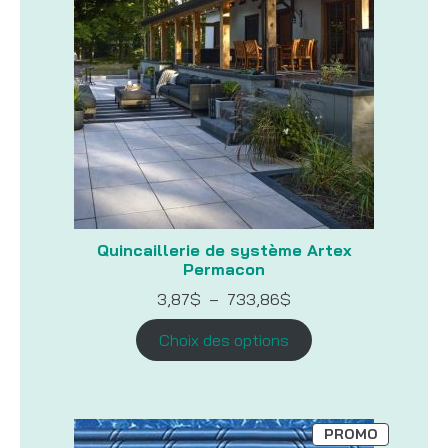
Quincaillerie de système Artex
Permacon
Plage
3,87
$
–
733,86
$
de
prix :
Choix des options
3,87$
à
733,86$
PRODUIT
PROMO
EN