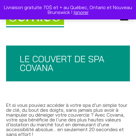
Skip
to
Livraison gratuite 70$ et + au Québec, Ontario et Nouveau
content
Brunswick !
Ignorer
Primar
Menu
LE COUVERT DE SPA
COVANA
Et si vous pouviez accéder à votre spa d’un simple tour
de clé, du bout des doigts, sans jamais plus avoir à
manipuler ou déneiger votre couvercle ? Avec Covana,
votre spa bénéficie de l’une des plus hautes valeurs
d’isolation du marché tout en demeurant d’une
accessibilité absolue… en seulement 20 secondes et
sans effort !