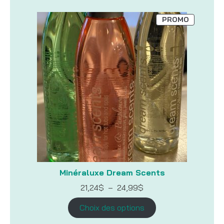
PRODUIT
PROMO
EN
PROMOTI
Minéraluxe Dream Scents
Plage
21,24
$
–
24,99
$
de
prix :
Choix des options
21,24$
à