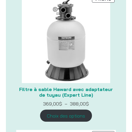
EN
PROMOTI
Filtre à sable Haward avec adaptateur
de tuyau (Expert Line)
Plage
369,00
$
–
388,00
$
de
prix :
Choix des options
369,00$
à
388,00$