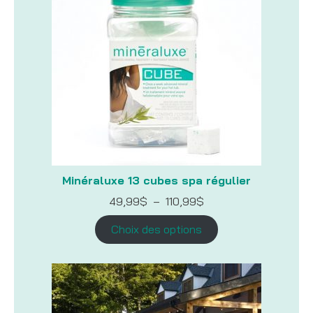
Minéraluxe 13 cubes spa régulier
Plage
49,99
$
–
110,99
$
de
prix :
Choix des options
49,99$
à
110,99$