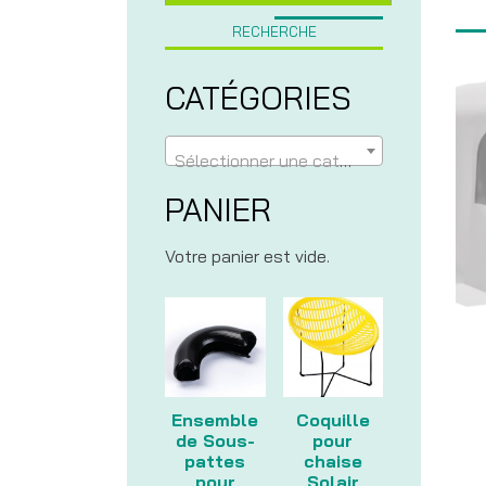
RECHERCHE
CATÉGORIES
Sélectionner une catégorie
PANIER
Votre panier est vide.
Ensemble
Coquille
de Sous-
pour
pattes
chaise
pour
Solair