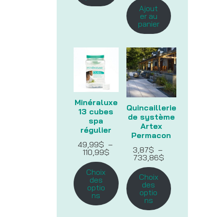
Ajout
er au
panier
Minéraluxe
Quincaillerie
13 cubes
de système
spa
Artex
régulier
Permacon
49,99
$
–
3,87
$
–
Plage
110,99
$
Plage
733,86
$
de
de
prix :
Choix
prix :
49,99$
Choix
des
3,87$
à
des
optio
à
110,99$
optio
ns
733,86$
ns