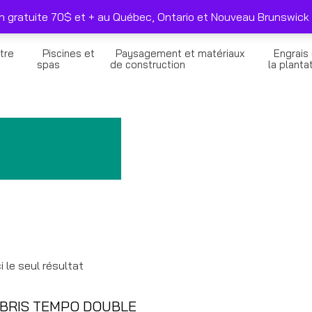
duits sélectionnés seulement
Nous joindre
on gratuite 70$ et + au Québec, Ontario et Nouveau Brunswick 
tre
Piscines et
Paysagement et matériaux
Engrais
n
spas
de construction
la planta
i le seul résultat
BRIS TEMPO DOUBLE