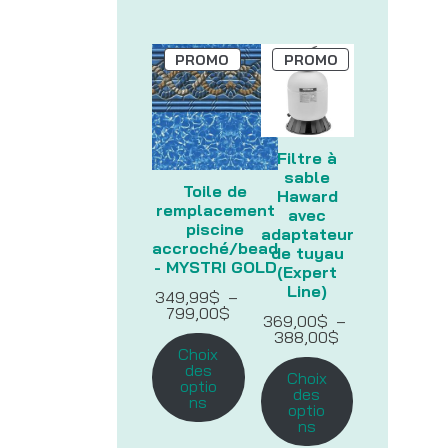
PRODUIT
PRODUIT
PROMO
PROMO
EN
EN
PROMOTION
PROMOTION
Filtre à
sable
Toile de
Haward
remplacement
avec
piscine
adaptateur
accroché/bead
de tuyau
- MYSTRI GOLD
(Expert
Line)
349,99
$
–
Plage
799,00
$
369,00
$
–
de
Plage
388,00
$
prix :
de
Choix
349,99$
prix :
des
à
Choix
369,00$
optio
799,00$
des
à
ns
optio
388,00$
ns