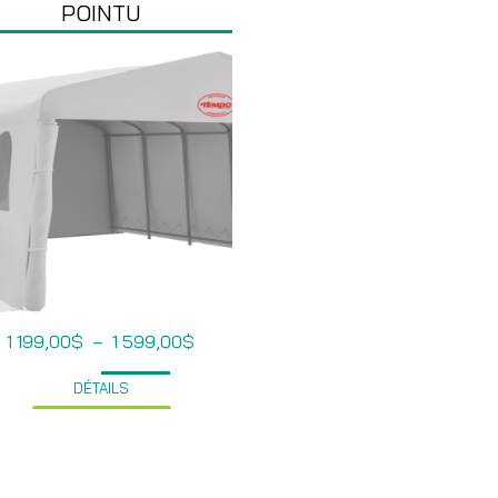
POINTU
Plage
1 199,00
$
–
1 599,00
$
de
prix :
DÉTAILS
1
199,00$
à
1
599,00$