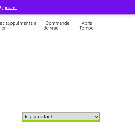
0
Solde de la Carte Cadeau
Panier
!
Ignorer
 et suppléments à
Commande
Abris
tion
de vrac
Tempo