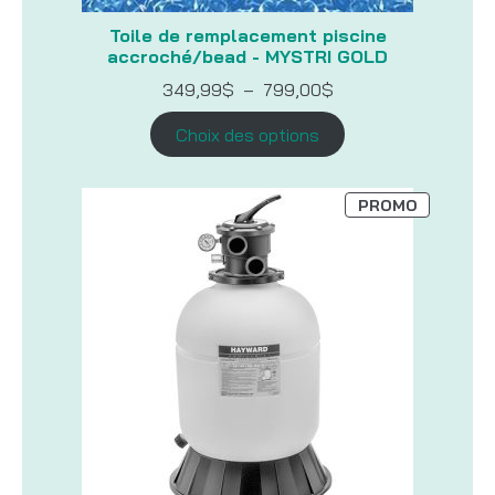
Toile de remplacement piscine
accroché/bead - MYSTRI GOLD
Plage
349,99
$
–
799,00
$
de
prix :
Choix des options
349,99$
à
799,00$
PRODUIT
PROMO
EN
PROMOTI