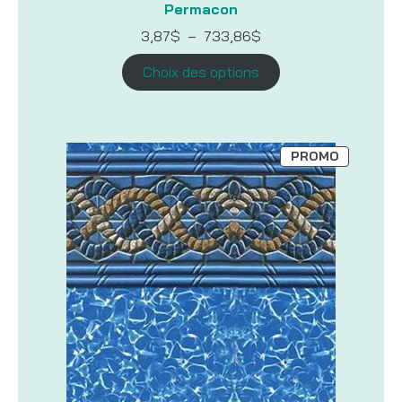
Permacon
Plage
3,87
$
–
733,86
$
de
prix :
Choix des options
3,87$
à
733,86$
PRODUIT
PROMO
EN
PROMOTI