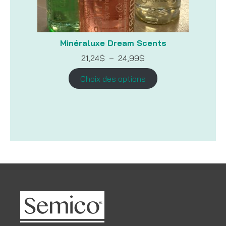
Minéraluxe Dream Scents
Plage
21,24
$
–
24,99
$
de
prix :
Choix des options
21,24$
à
24,99$