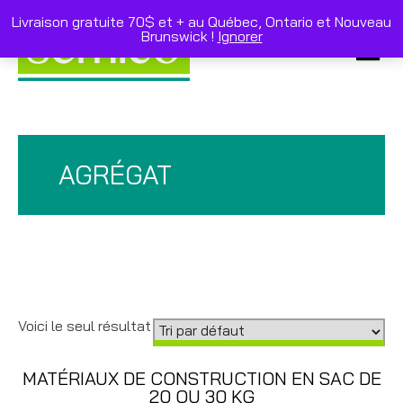
Skip
to
Livraison gratuite 70$ et + au Québec, Ontario et Nouveau
content
Brunswick !
Ignorer
Primar
Menu
AGRÉGAT
Voici le seul résultat
MATÉRIAUX DE CONSTRUCTION EN SAC DE
20 OU 30 KG