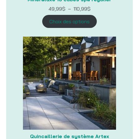
Plage
49,99
$
–
110,99
$
de
prix :
Choix des options
49,99$
à
110,99$
Quincaillerie de système Artex