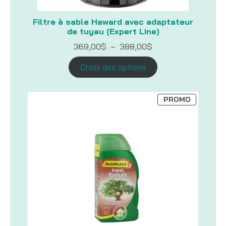
Filtre à sable Haward avec adaptateur
de tuyau (Expert Line)
Plage
369,00
$
–
388,00
$
de
prix :
Choix des options
369,00$
à
388,00$
PRODUIT
PROMO
EN
PROMOTI