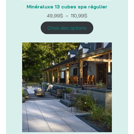
Minéraluxe 13 cubes spa régulier
Plage
49,99
$
–
110,99
$
de
prix :
Choix des options
49,99$
à
110,99$