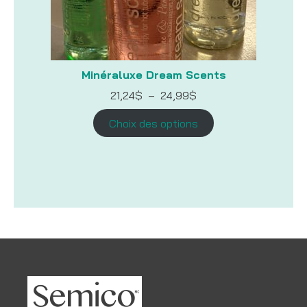
Minéraluxe Dream Scents
Plage
21,24
$
–
24,99
$
de
prix :
Choix des options
21,24$
à
24,99$