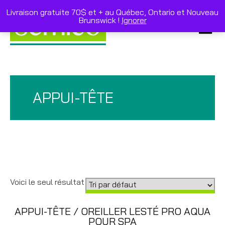
Skip
to
Livraison gratuite 70$ et + au Québec, Ontario et Nouveau
content
Brunswick !
Ignorer
Primar
Menu
APPUI-TÊTE
Voici le seul résultat
APPUI-TÊTE / OREILLER LESTÉ PRO AQUA
POUR SPA