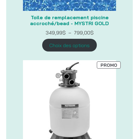
Toile de remplacement piscine
accroché/bead - MYSTRI GOLD
Plage
349,99
$
–
799,00
$
de
prix :
Choix des options
349,99$
à
799,00$
PRODUIT
PROMO
EN
PROMOTI