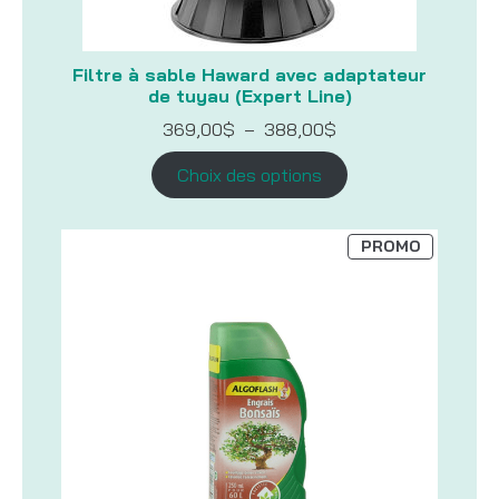
Filtre à sable Haward avec adaptateur
de tuyau (Expert Line)
Plage
369,00
$
–
388,00
$
de
prix :
Choix des options
369,00$
à
388,00$
PRODUIT
PROMO
EN
PROMOTI