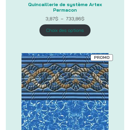
Quincaillerie de système Artex
Permacon
Plage
3,87
$
–
733,86
$
de
prix :
Choix des options
3,87$
à
733,86$
PRODUIT
PROMO
EN
PROMOTI