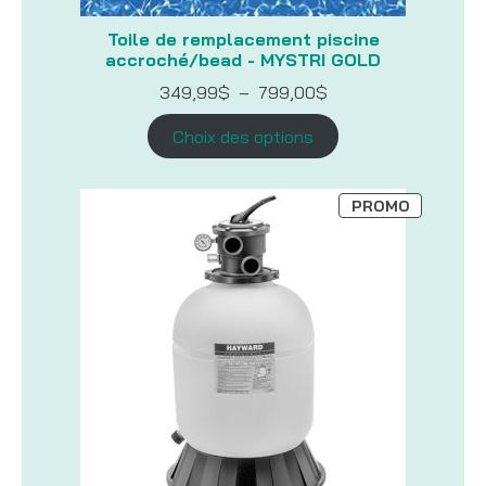
Toile de remplacement piscine
accroché/bead - MYSTRI GOLD
Plage
349,99
$
–
799,00
$
de
prix :
Choix des options
349,99$
à
799,00$
PRODUIT
PROMO
EN
PROMOTI