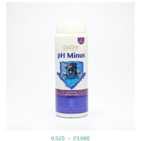
Plage
9,52
$
–
23,99
$