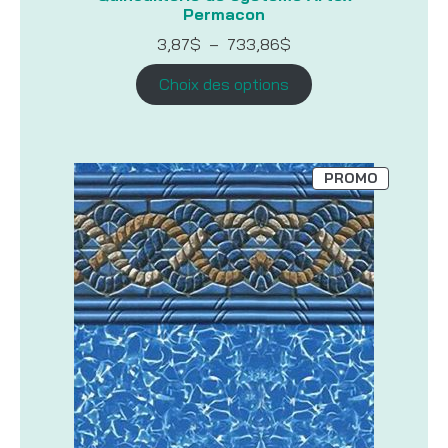
Permacon
Plage
3,87
$
–
733,86
$
de
prix :
Choix des options
3,87$
à
733,86$
PRODUIT
PROMO
EN
PROMOTI