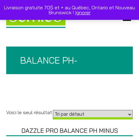
Skip
to
Livraison gratuite 70$ et + au Québec, Ontario et Nouveau
content
Brunswick !
Ignorer
Primar
Menu
BALANCE PH-
Voici le seul résultat
DAZZLE PRO BALANCE PH MINUS