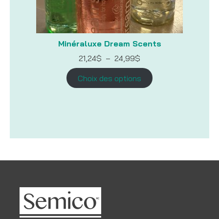
Minéraluxe Dream Scents
Plage
21,24
$
–
24,99
$
de
prix :
Choix des options
21,24$
à
24,99$