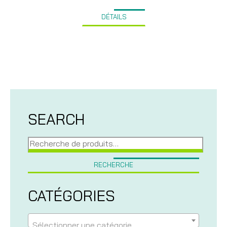
de
prix :
DÉTAILS
9,52$
à
23,99$
SEARCH
Recherche
pour :
RECHERCHE
CATÉGORIES
Sélectionner une catégorie