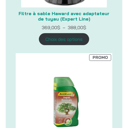
Filtre à sable Haward avec adaptateur
de tuyau (Expert Line)
Plage
369,00
$
–
388,00
$
de
prix :
Choix des options
369,00$
à
388,00$
PRODUIT
PROMO
EN
PROMOTI