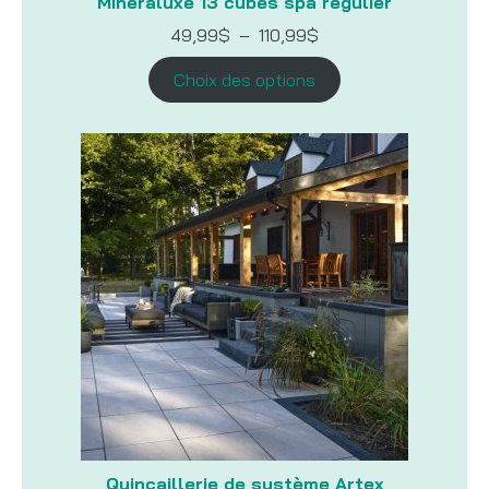
Minéraluxe 13 cubes spa régulier
Plage
49,99
$
–
110,99
$
de
prix :
Choix des options
49,99$
à
110,99$
Quincaillerie de système Artex