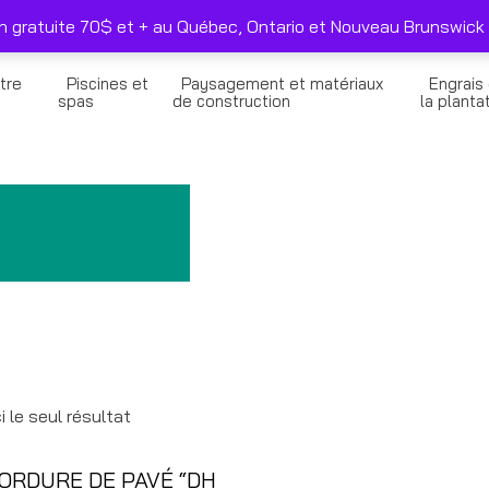
duits sélectionnés seulement
Nous joindre
on gratuite 70$ et + au Québec, Ontario et Nouveau Brunswick 
tre
Piscines et
Paysagement et matériaux
Engrais
n
spas
de construction
la planta
i le seul résultat
ORDURE DE PAVÉ “DH