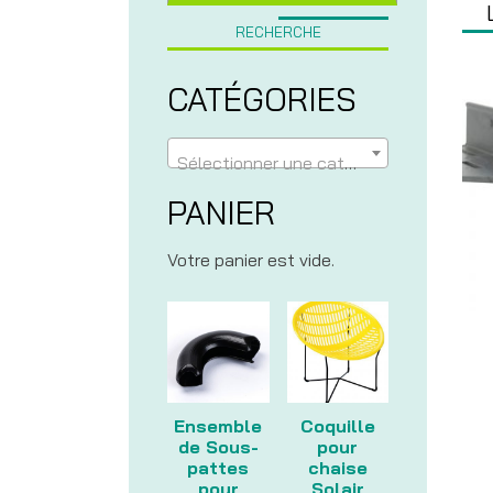
RECHERCHE
CATÉGORIES
Sélectionner une catégorie
PANIER
Votre panier est vide.
Ensemble
Coquille
de Sous-
pour
pattes
chaise
pour
Solair