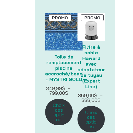
PRODUIT
PRODUIT
PROMO
PROMO
EN
EN
PROMOTION
PROMOTION
Filtre à
sable
Toile de
Haward
remplacement
avec
piscine
adaptateur
accroché/bead
de tuyau
- MYSTRI GOLD
(Expert
Line)
349,99
$
–
Plage
799,00
$
369,00
$
–
de
Plage
388,00
$
prix :
de
Choix
349,99$
prix :
des
à
Choix
369,00$
optio
799,00$
des
à
ns
optio
388,00$
ns