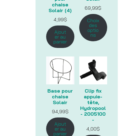
chaise
69,99
$
Solair (4)
4,99
$
Choix
des
optio
Ajout
ns
er au
panier
Base pour
Clip fix
chaise
appuie-
Solair
tête,
Hydropool
94,99
$
- 2005100
-
Ajout
er au
4,00
$
panier