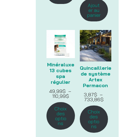
Ajout
er au
panier
Minéraluxe
Quincaillerie
13 cubes
de système
spa
Artex
régulier
Permacon
49,99
$
–
3,87
$
–
Plage
110,99
$
Plage
733,86
$
de
de
prix :
Choix
prix :
49,99$
Choix
des
3,87$
à
des
optio
à
110,99$
optio
ns
733,86$
ns