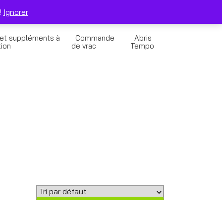
0
Solde de la Carte Cadeau
Panier
!
Ignorer
 et suppléments à
Commande
Abris
tion
de vrac
Tempo