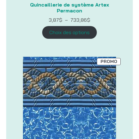
Quincaillerie de système Artex
Permacon
Plage
3,87
$
–
733,86
$
de
prix :
Choix des options
3,87$
à
733,86$
PRODUIT
PROMO
EN
PROMOTI