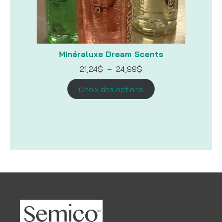
Minéraluxe Dream Scents
Plage
21,24
$
–
24,99
$
de
prix :
Choix des options
21,24$
à
24,99$