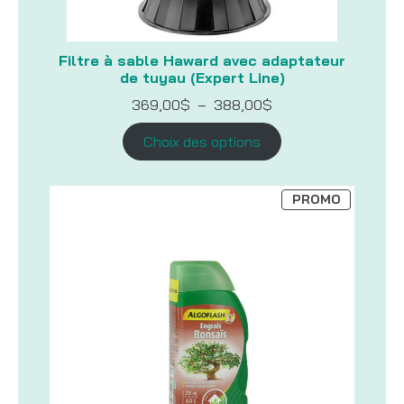
Filtre à sable Haward avec adaptateur
de tuyau (Expert Line)
Plage
369,00
$
–
388,00
$
de
prix :
Choix des options
369,00$
à
388,00$
PRODUIT
PROMO
EN
PROMOTI