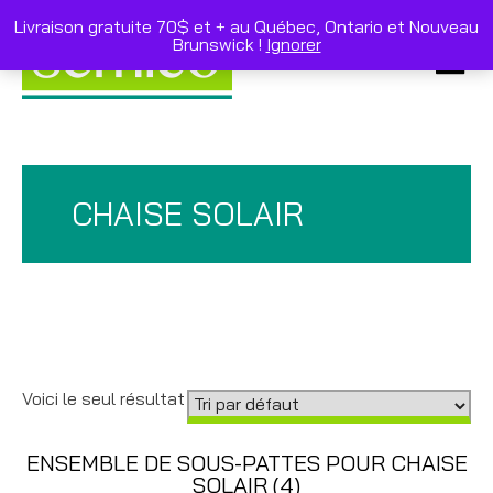
Skip
to
Livraison gratuite 70$ et + au Québec, Ontario et Nouveau
content
Brunswick !
Ignorer
Primar
Menu
CHAISE SOLAIR
Voici le seul résultat
ENSEMBLE DE SOUS-PATTES POUR CHAISE
SOLAIR (4)