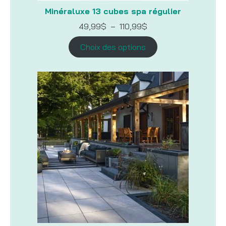
Minéraluxe 13 cubes spa régulier
Plage
49,99
$
–
110,99
$
de
prix :
Choix des options
49,99$
à
110,99$