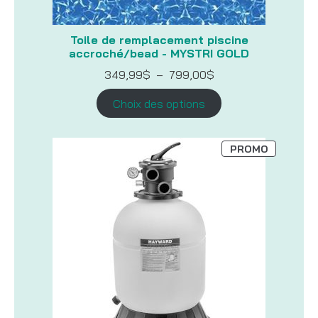
Toile de remplacement piscine
accroché/bead - MYSTRI GOLD
Plage
349,99
$
–
799,00
$
de
prix :
Choix des options
349,99$
à
799,00$
PRODUIT
PROMO
EN
PROMOTI