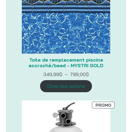
Toile de remplacement piscine
accroché/bead - MYSTRI GOLD
Plage
349,99
$
–
799,00
$
de
prix :
Choix des options
349,99$
à
799,00$
PRODUIT
PROMO
EN
PROMOTI