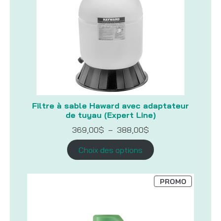
Filtre à sable Haward avec adaptateur
de tuyau (Expert Line)
Plage
369,00
$
–
388,00
$
de
prix :
Choix des options
369,00$
à
388,00$
PRODUIT
PROMO
EN
PROMOTI