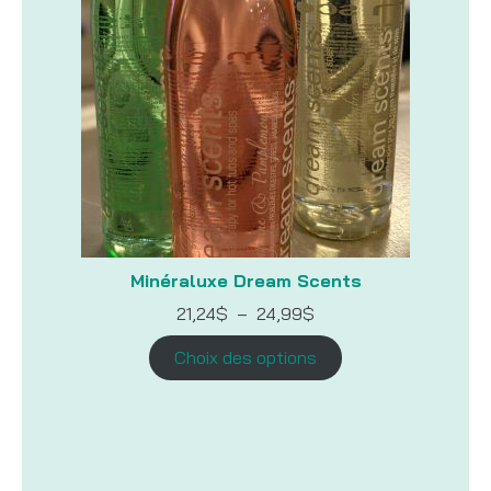
Minéraluxe Dream Scents
Plage
21,24
$
–
24,99
$
de
prix :
Choix des options
21,24$
à
24,99$