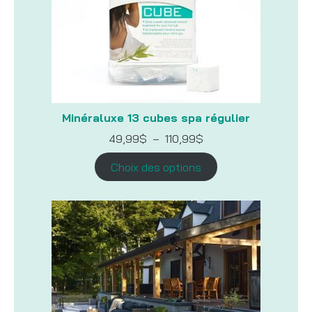
Minéraluxe 13 cubes spa régulier
Plage
49,99
$
–
110,99
$
de
prix :
Choix des options
49,99$
à
110,99$