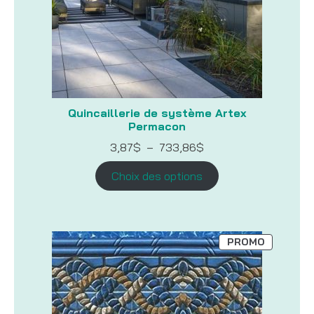
Quincaillerie de système Artex
Permacon
Plage
3,87
$
–
733,86
$
de
prix :
Choix des options
3,87$
à
733,86$
PRODUIT
PROMO
EN
PROMOTI