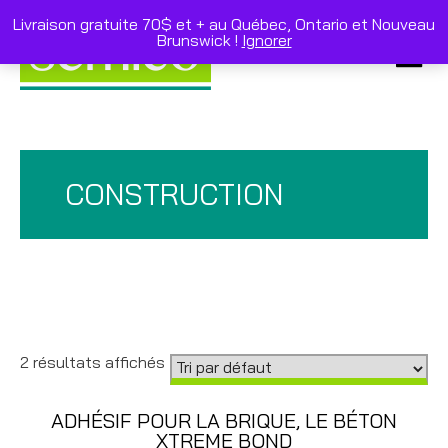
Skip
to
Livraison gratuite 70$ et + au Québec, Ontario et Nouveau
content
Brunswick !
Ignorer
Primar
Menu
CONSTRUCTION
2 résultats affichés
ADHÉSIF POUR LA BRIQUE, LE BÉTON
XTREME BOND