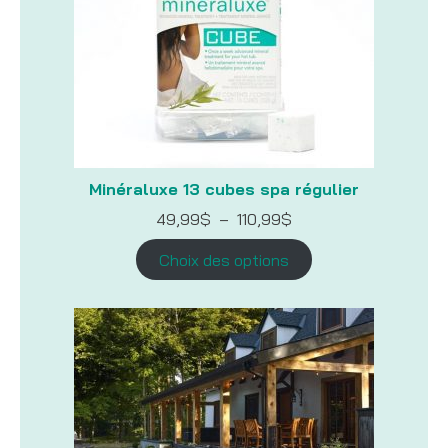
Minéraluxe 13 cubes spa régulier
Plage
49,99
$
–
110,99
$
de
prix :
Choix des options
49,99$
à
110,99$