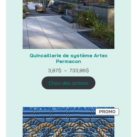
Quincaillerie de système Artex
Permacon
Plage
3,87
$
–
733,86
$
de
prix :
Choix des options
3,87$
à
733,86$
PRODUIT
PROMO
EN
PROMOTI