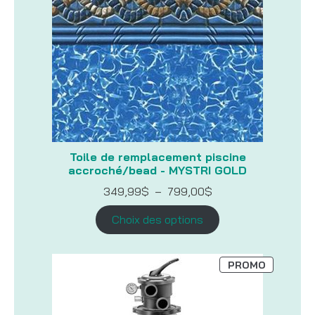
Toile de remplacement piscine
accroché/bead - MYSTRI GOLD
Plage
349,99
$
–
799,00
$
de
prix :
Choix des options
349,99$
à
799,00$
PRODUIT
PROMO
EN
PROMOTI