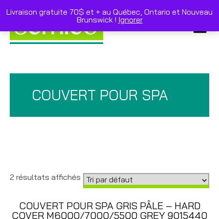
Skip
to
Livraison gratuite 70$ et + au Québec, Ontario et Nouveau
content
Brunswick !
Ignorer
Primar
Menu
COUVERT POUR SPA
2 résultats affichés
COUVERT POUR SPA GRIS PÂLE – HARD
COVER M6000/7000/5500 GREY 9015440