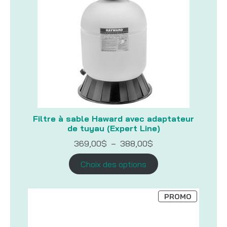
Filtre à sable Haward avec adaptateur
de tuyau (Expert Line)
Plage
369,00
$
–
388,00
$
de
prix :
Choix des options
369,00$
à
388,00$
PRODUIT
PROMO
EN
PROMOTI