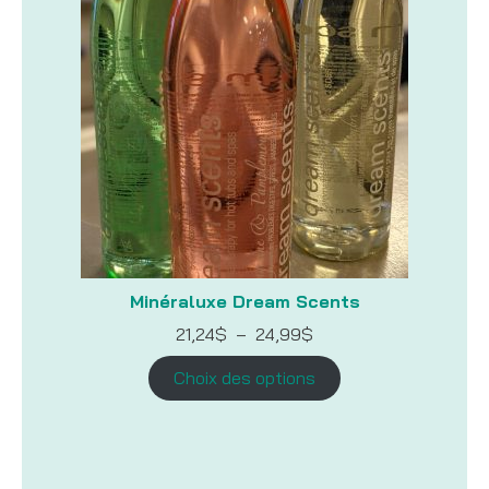
Minéraluxe Dream Scents
Plage
21,24
$
–
24,99
$
de
prix :
Choix des options
21,24$
à
24,99$