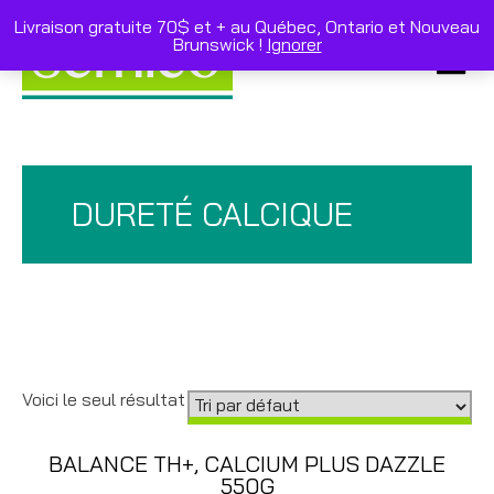
Skip
to
Livraison gratuite 70$ et + au Québec, Ontario et Nouveau
content
Brunswick !
Ignorer
Primar
Menu
DURETÉ CALCIQUE
Voici le seul résultat
BALANCE TH+, CALCIUM PLUS DAZZLE
550G