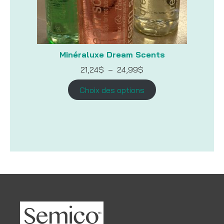
Minéraluxe Dream Scents
Plage
21,24
$
–
24,99
$
de
prix :
Choix des options
21,24$
à
24,99$