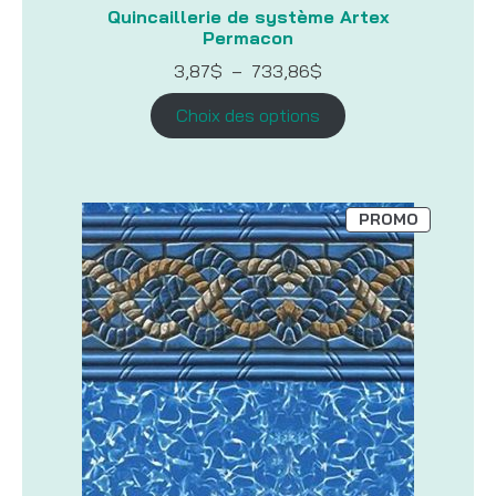
Quincaillerie de système Artex
Permacon
Plage
3,87
$
–
733,86
$
de
prix :
Choix des options
3,87$
à
733,86$
PRODUIT
PROMO
EN
PROMOTI