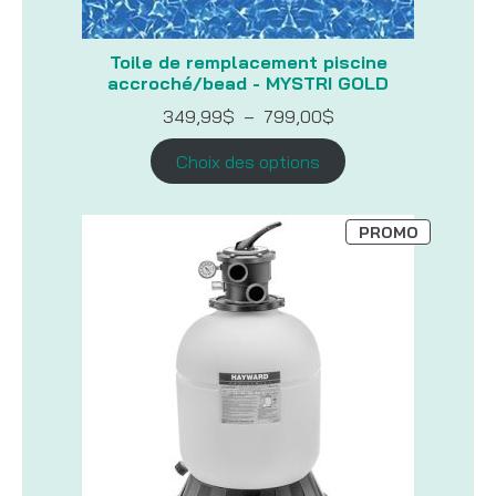
Toile de remplacement piscine
accroché/bead - MYSTRI GOLD
Plage
349,99
$
–
799,00
$
de
prix :
Choix des options
349,99$
à
799,00$
PRODUIT
PROMO
EN
PROMOTI