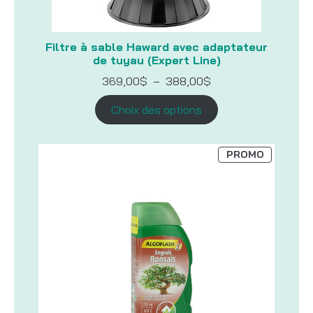
Filtre à sable Haward avec adaptateur
de tuyau (Expert Line)
Plage
369,00
$
–
388,00
$
de
prix :
Choix des options
369,00$
à
388,00$
PRODUIT
PROMO
EN
PROMOTI