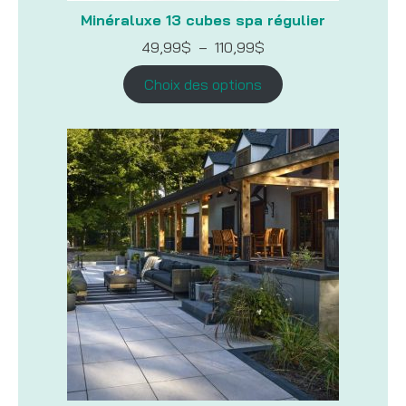
Minéraluxe 13 cubes spa régulier
Plage
49,99
$
–
110,99
$
de
prix :
Choix des options
49,99$
à
110,99$