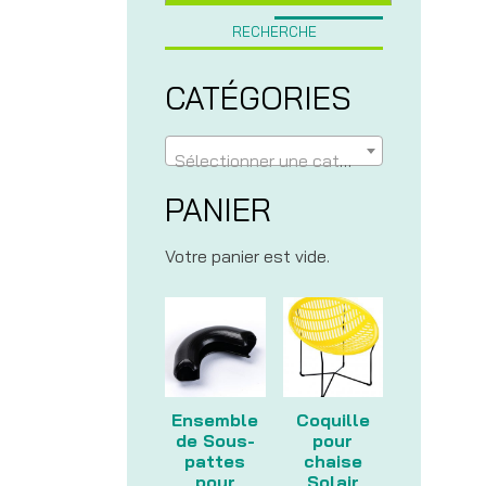
RECHERCHE
CATÉGORIES
Sélectionner une catégorie
PANIER
Votre panier est vide.
Ensemble
Coquille
de Sous-
pour
pattes
chaise
pour
Solair