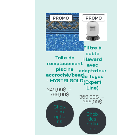
PRODUIT
PRODUIT
PROMO
PROMO
EN
EN
PROMOTION
PROMOTION
Filtre à
sable
Toile de
Haward
remplacement
avec
piscine
adaptateur
accroché/bead
de tuyau
- MYSTRI GOLD
(Expert
Line)
349,99
$
–
Plage
799,00
$
369,00
$
–
de
Plage
388,00
$
prix :
de
Choix
349,99$
prix :
des
à
Choix
369,00$
optio
799,00$
des
à
ns
optio
388,00$
ns