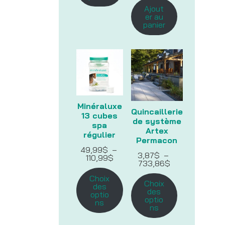
Ajout
er au
panier
Minéraluxe
Quincaillerie
13 cubes
de système
spa
Artex
régulier
Permacon
49,99
$
–
3,87
$
–
Plage
110,99
$
Plage
733,86
$
de
de
prix :
Choix
prix :
49,99$
Choix
des
3,87$
à
des
optio
à
110,99$
optio
ns
733,86$
ns