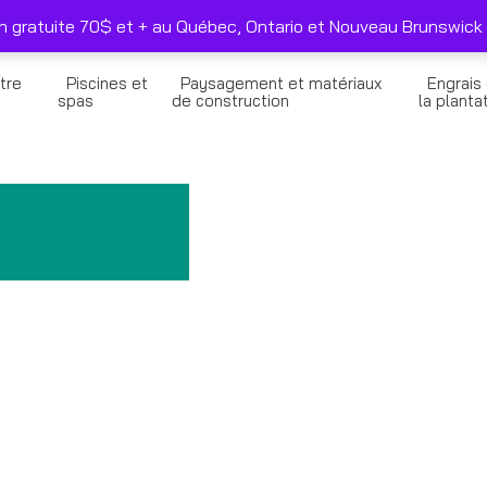
duits sélectionnés seulement
Nous joindre
on gratuite 70$ et + au Québec, Ontario et Nouveau Brunswick 
tre
Piscines et
Paysagement et matériaux
Engrais
n
spas
de construction
la planta