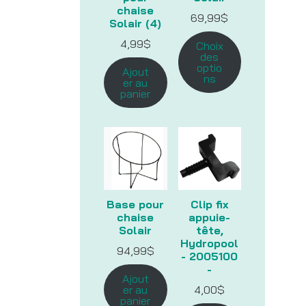
chaise
69,99
$
Solair (4)
4,99
$
Choix
des
optio
Ajout
ns
er au
panier
Base pour
Clip fix
chaise
appuie-
Solair
tête,
Hydropool
94,99
$
- 2005100
-
Ajout
er au
4,00
$
panier