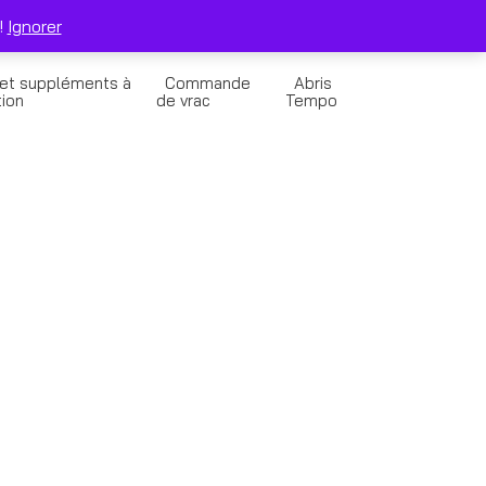
0
Solde de la Carte Cadeau
Panier
!
Ignorer
 et suppléments à
Commande
Abris
tion
de vrac
Tempo