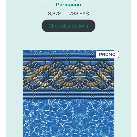
Permacon
Plage
3,87
$
–
733,86
$
de
prix :
Choix des options
3,87$
à
733,86$
PRODUIT
PROMO
EN
PROMOTI