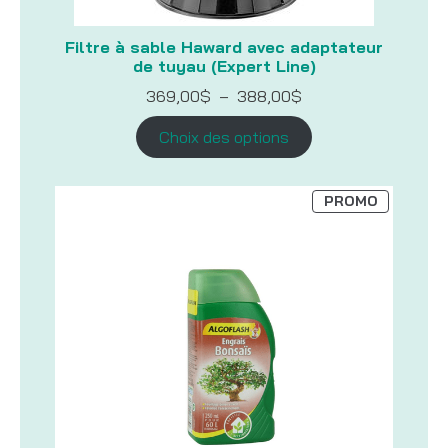
Filtre à sable Haward avec adaptateur
de tuyau (Expert Line)
Plage
369,00
$
–
388,00
$
de
prix :
Choix des options
369,00$
à
388,00$
PRODUIT
PROMO
EN
PROMOTI