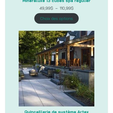
Minéraluxe 13 cubes spa régulier
Plage
49,99
$
–
110,99
$
de
prix :
Choix des options
49,99$
à
110,99$
Quincaillerie de système Artex