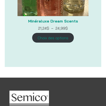
Minéraluxe Dream Scents
Plage
21,24
$
–
24,99
$
de
prix :
Choix des options
21,24$
à
24,99$