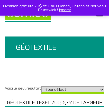
Skip
to
Livraison gratuite 70$ et + au Québec, Ontario et Nouveau
content
Brunswick !
Ignorer
Primar
Menu
GÉOTEXTILE
Voici le seul résultat
GÉOTEXTILE TEXEL 700, 5,75′ DE LARGEUR