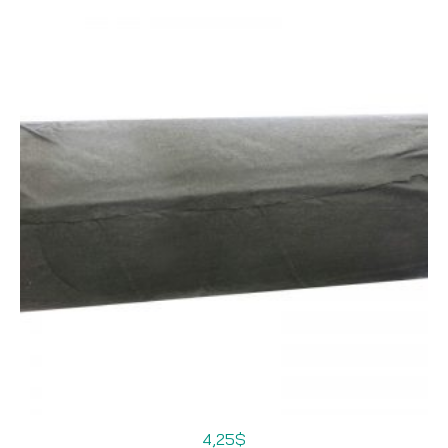
4,25
$