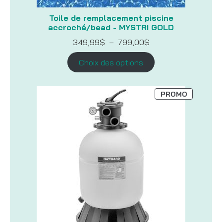
Toile de remplacement piscine
accroché/bead - MYSTRI GOLD
Plage
349,99
$
–
799,00
$
de
prix :
Choix des options
349,99$
à
799,00$
PRODUIT
PROMO
EN
PROMOTI