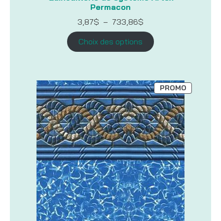
Permacon
Plage
3,87
$
–
733,86
$
de
prix :
Choix des options
3,87$
à
733,86$
PRODUIT
PROMO
EN
PROMOTI