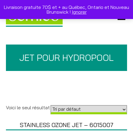
Skip
to
Livraison gratuite 70$ et + au Québec, Ontario et Nouveau
content
Brunswick !
Ignorer
Primar
Menu
JET POUR HYDROPOOL
Voici le seul résultat
STAINLESS OZONE JET – 6015007