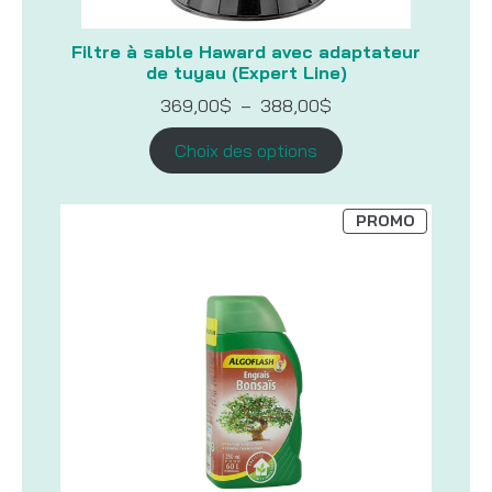
Filtre à sable Haward avec adaptateur
de tuyau (Expert Line)
Plage
369,00
$
–
388,00
$
de
prix :
Choix des options
369,00$
à
388,00$
PRODUIT
PROMO
EN
PROMOTI