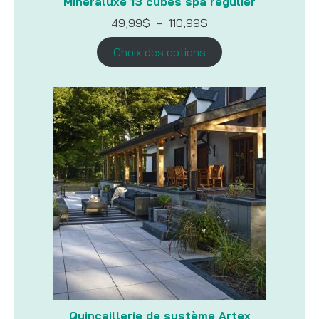
Minéraluxe 13 cubes spa régulier
Plage
49,99
$
–
110,99
$
de
prix :
Choix des options
49,99$
à
110,99$
Quincaillerie de système Artex