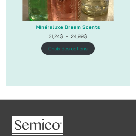
Minéraluxe Dream Scents
Plage
21,24
$
–
24,99
$
de
prix :
Choix des options
21,24$
à
24,99$