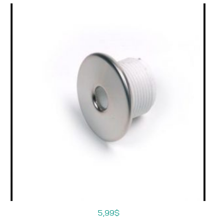
5,99
$