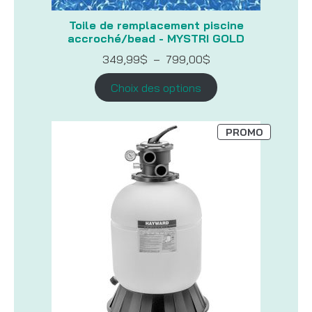
Toile de remplacement piscine
accroché/bead - MYSTRI GOLD
Plage
349,99
$
–
799,00
$
de
prix :
Choix des options
349,99$
à
799,00$
PRODUIT
PROMO
EN
PROMOTI