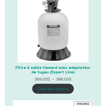
PROMOTI
Filtre à sable Haward avec adaptateur
de tuyau (Expert Line)
Plage
369,00
$
–
388,00
$
de
prix :
Choix des options
369,00$
à
388,00$
PRODUIT
PROMO