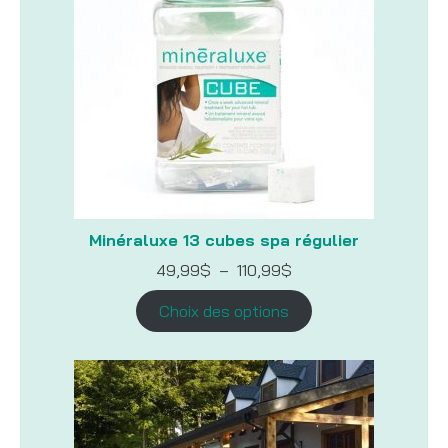
Minéraluxe 13 cubes spa régulier
Plage
49,99
$
–
110,99
$
de
prix :
Choix des options
49,99$
à
110,99$