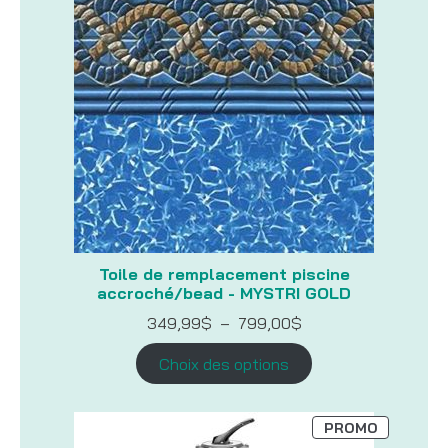
Toile de remplacement piscine
accroché/bead - MYSTRI GOLD
Plage
349,99
$
–
799,00
$
de
prix :
Choix des options
349,99$
à
799,00$
PRODUIT
PROMO
EN