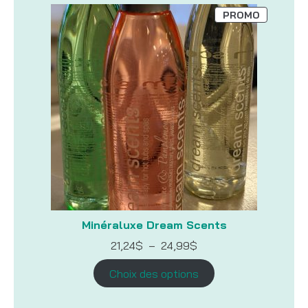
PRODUIT
PROMO
EN
PROMOTI
Minéraluxe Dream Scents
Plage
21,24
$
–
24,99
$
de
prix :
Choix des options
21,24$
à
24,99$