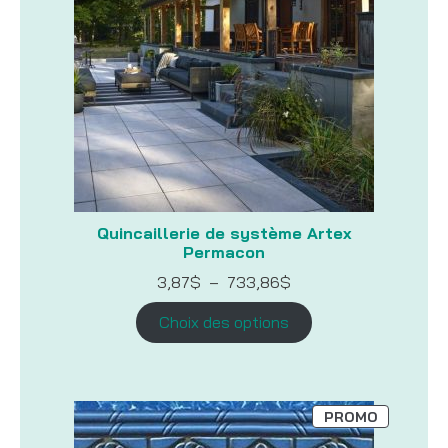
Quincaillerie de système Artex
Permacon
Plage
3,87
$
–
733,86
$
de
prix :
Choix des options
3,87$
à
733,86$
PRODUIT
PROMO
EN
PROMOTI