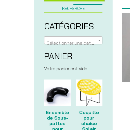
RECHERCHE
CATÉGORIES
Sélectionner une catégorie
PANIER
Votre panier est vide.
Ensemble
Coquille
de Sous-
pour
pattes
chaise
pour
Solair