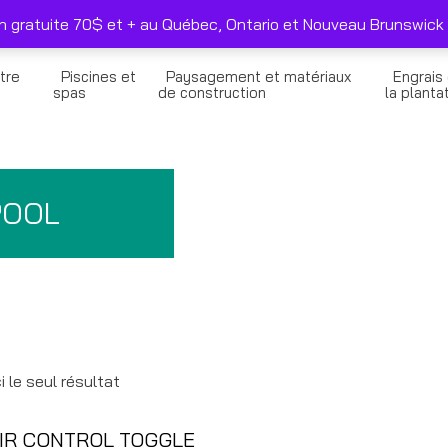
duits sélectionnés seulement
Nous joindre
on gratuite 70$ et + au Québec, Ontario et Nouveau Brunswick 
tre
Piscines et
Paysagement et matériaux
Engrais
n
spas
de construction
la planta
POOL
i le seul résultat
IR CONTROL TOGGLE