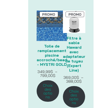
PRODUIT
PRODUIT
PROMO
PROMO
EN
EN
PROMOTION
PROMOTION
Filtre à
sable
Toile de
Haward
remplacement
avec
piscine
adaptateur
accroché/bead
de tuyau
- MYSTRI GOLD
(Expert
Line)
349,99
$
–
Plage
799,00
$
369,00
$
–
de
Plage
388,00
$
prix :
de
Choix
349,99$
prix :
des
à
Choix
369,00$
optio
799,00$
des
à
ns
optio
388,00$
ns