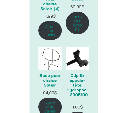
chaise
69,99
$
Solair (4)
4,99
$
Choix
des
optio
Ajout
ns
er au
panier
Base pour
Clip fix
chaise
appuie-
Solair
tête,
Hydropool
94,99
$
- 2005100
-
Ajout
er au
4,00
$
panier