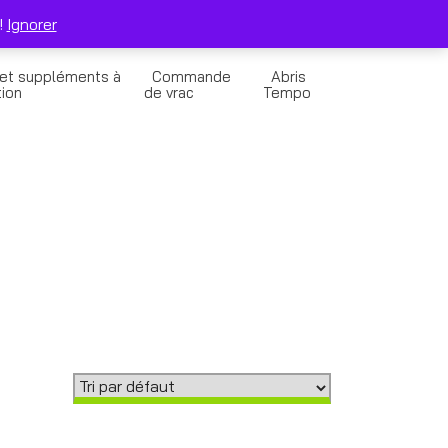
0
Solde de la Carte Cadeau
Panier
!
Ignorer
 et suppléments à
Commande
Abris
tion
de vrac
Tempo