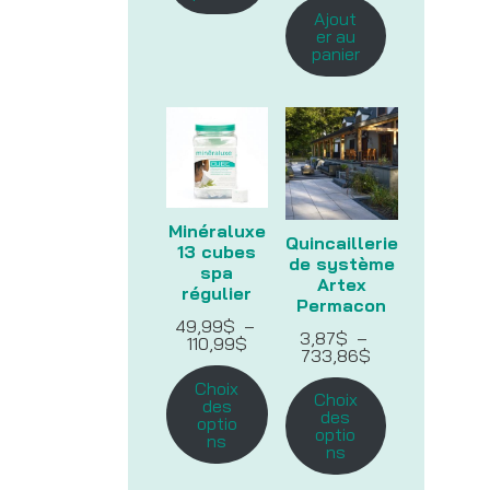
Ajout
er au
panier
Minéraluxe
Quincaillerie
13 cubes
de système
spa
Artex
régulier
Permacon
49,99
$
–
3,87
$
–
Plage
110,99
$
Plage
733,86
$
de
de
prix :
Choix
prix :
49,99$
Choix
des
3,87$
à
des
optio
à
110,99$
optio
ns
733,86$
ns