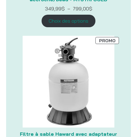
Plage
349,99
$
–
799,00
$
de
prix :
Choix des options
349,99$
à
799,00$
PRODUIT
PROMO
EN
PROMOTI
Filtre à sable Haward avec adaptateur