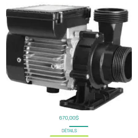
670,00
$
DÉTAILS