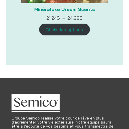
Minéraluxe Dream Scents
Plage
21,24
$
–
24,99
$
de
prix :
Choix des options
21,24$
à
24,99$
Groupe Semico réalise votre cour de rêve en plus
d’agrémenter votre vie extérieure. Notre équipe saura
être à l’écoute de vos besoins et vous transmettre de