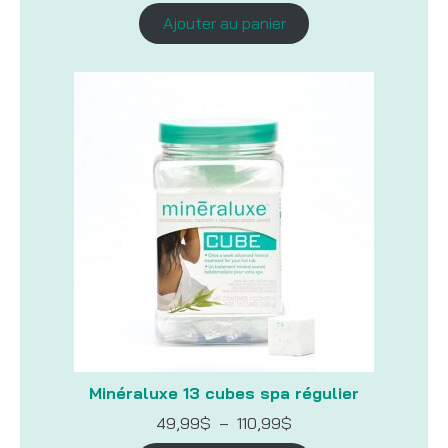
Ajouter au panier
Minéraluxe 13 cubes spa régulier
Plage
49,99
$
–
110,99
$
de