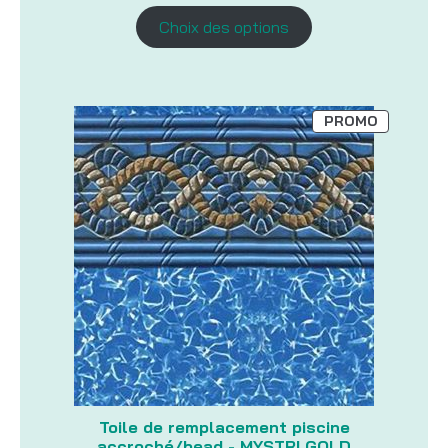
de
prix :
Choix des options
3,87$
à
733,86$
PRODUIT
PROMO
EN
PROMOTI
Toile de remplacement piscine
accroché/bead - MYSTRI GOLD