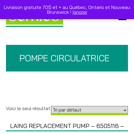
Skip
to
Livraison gratuite 70$ et + au Québec, Ontario et Nouveau
content
Brunswick !
Ignorer
Primar
Menu
POMPE CIRCULATRICE
Voici le seul résultat
LAING REPLACEMENT PUMP – 6505116 –