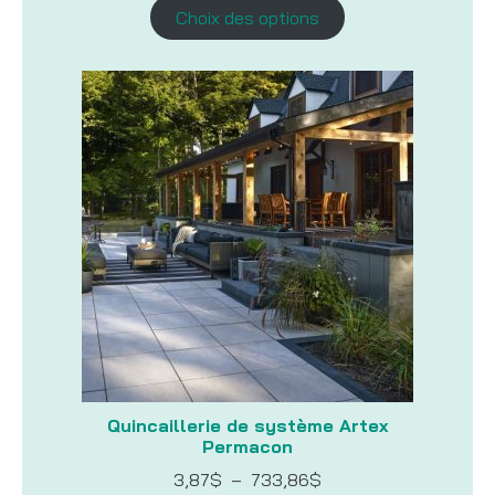
prix :
Choix des options
49,99$
à
110,99$
Quincaillerie de système Artex
Permacon
Plage
3,87
$
–
733,86
$