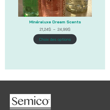
Minéraluxe Dream Scents
Plage
21,24
$
–
24,99
$
de
prix :
Choix des options
21,24$
à
24,99$