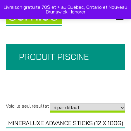
Skip
to
Livraison gratuite 70$ et + au Québec, Ontario et Nouveau
content
Brunswick !
Ignorer
Primar
Menu
PRODUIT PISCINE
Voici le seul résultat
MINERALUXE ADVANCE STICKS (12 X 100G)