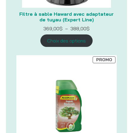
Filtre à sable Haward avec adaptateur
de tuyau (Expert Line)
Plage
369,00
$
–
388,00
$
de
prix :
Choix des options
369,00$
à
388,00$
PRODUIT
PROMO
EN
PROMOTI