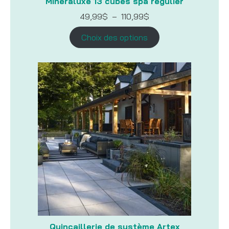
Minéraluxe 13 cubes spa régulier
Plage
49,99
$
–
110,99
$
de
prix :
Choix des options
49,99$
à
110,99$
Quincaillerie de système Artex