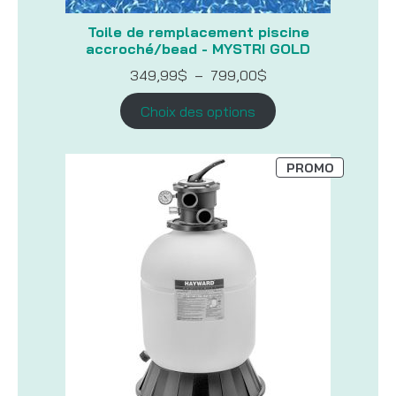
Toile de remplacement piscine
accroché/bead - MYSTRI GOLD
Plage
349,99
$
–
799,00
$
de
prix :
Choix des options
349,99$
à
799,00$
PRODUIT
PROMO
EN
PROMOTI