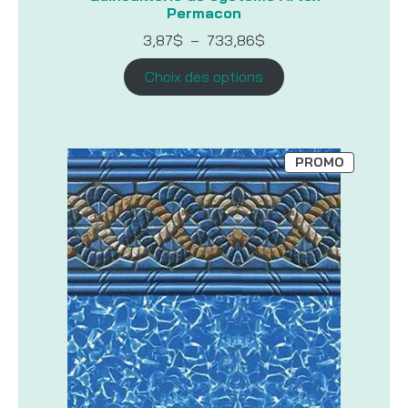
Permacon
Plage
3,87
$
–
733,86
$
de
prix :
Choix des options
3,87$
à
733,86$
PRODUIT
PROMO
EN
PROMOTI