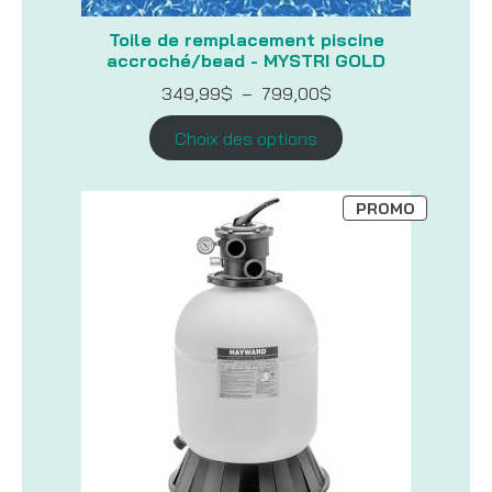
Toile de remplacement piscine
accroché/bead - MYSTRI GOLD
Plage
349,99
$
–
799,00
$
de
prix :
Choix des options
349,99$
à
799,00$
PRODUIT
PROMO
EN
PROMOTI