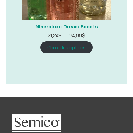
Minéraluxe Dream Scents
Plage
21,24
$
–
24,99
$
de
prix :
Choix des options
21,24$
à
24,99$