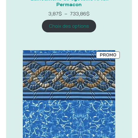
Permacon
Plage
3,87
$
–
733,86
$
de
prix :
Choix des options
3,87$
à
733,86$
PRODUIT
PROMO
EN
PROMOTI