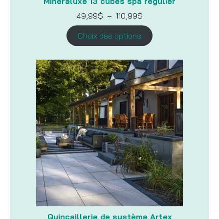
Minéraluxe 13 cubes spa régulier
Plage
49,99
$
–
110,99
$
de
prix :
Choix des options
49,99$
à
110,99$
Quincaillerie de système Artex