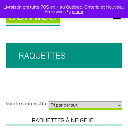
Skip
to
Livraison gratuite 70$ et + au Québec, Ontario et Nouveau
content
Brunswick !
Ignorer
Primar
Menu
RAQUETTES
Voici le seul résultat
RAQUETTES À NEIGE IEL