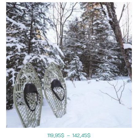
Plage
119,95
$
–
142,45
$