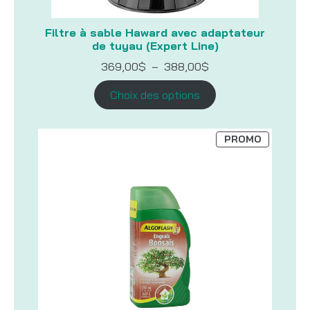
Filtre à sable Haward avec adaptateur
de tuyau (Expert Line)
Plage
369,00
$
–
388,00
$
de
prix :
Choix des options
369,00$
à
388,00$
PRODUIT
PROMO
EN
PROMOTI