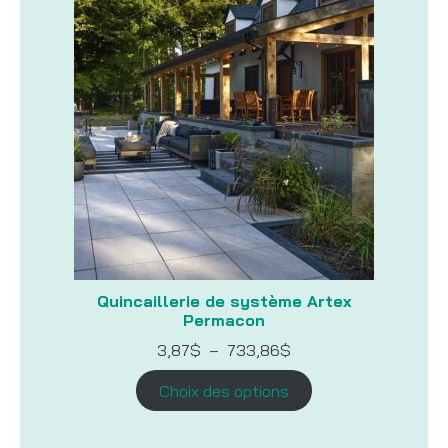
Quincaillerie de système Artex
Permacon
Plage
3,87
$
–
733,86
$
de
prix :
Choix des options
3,87$
à
733,86$