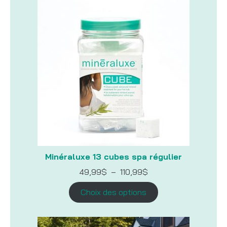
Minéraluxe 13 cubes spa régulier
Plage
49,99
$
–
110,99
$
de
prix :
Choix des options
49,99$
à
110,99$