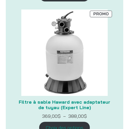
à
799,00$
PRODUIT
PROMO
EN
PROMOTI
Filtre à sable Haward avec adaptateur
de tuyau (Expert Line)
Plage
369,00
$
–
388,00
$
de
prix :
Choix des options