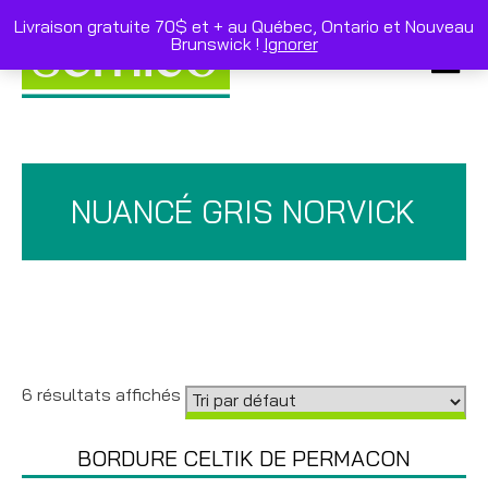
Skip
to
Livraison gratuite 70$ et + au Québec, Ontario et Nouveau
content
Brunswick !
Ignorer
Primar
Menu
NUANCÉ GRIS NORVICK
6 résultats affichés
BORDURE CELTIK DE PERMACON