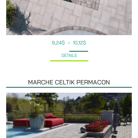
Plage
9,24
$
–
10,12
$
de
prix :
DÉTAILS
9,24$
à
10,12$
MARCHE CELTIK PERMACON