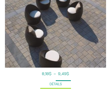
Plage
8,18
$
–
9,49
$
de
prix :
DÉTAILS
8,18$
à
9,49$