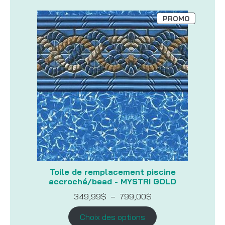
PRODUIT
PROMO
EN
PROMOTI
Toile de remplacement piscine
accroché/bead - MYSTRI GOLD
Plage
349,99
$
–
799,00
$
de
prix :
Choix des options
349,99$