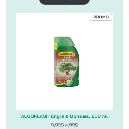
369,00$
à
388,00$
PRODUIT
PROMO
EN
PROMOTI
ALGOFLASH Engrais Bonsaïs, 250 ml
Le
Le
9,99
$
4,99
$
prix
prix