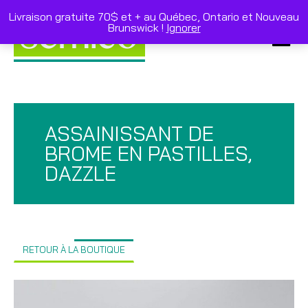
Skip
to
Livraison gratuite 70$ et + au Québec, Ontario et Nouveau
content
Brunswick !
Ignorer
Primar
Menu
ASSAINISSANT DE
BROME EN PASTILLES,
DAZZLE
RETOUR À LA BOUTIQUE