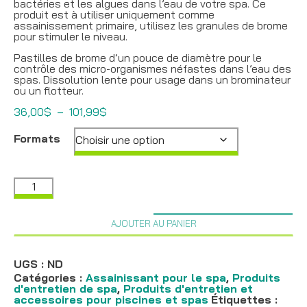
bactéries et les algues dans l’eau de votre spa. Ce
produit est à utiliser uniquement comme
assainissement primaire, utilisez les granules de brome
pour stimuler le niveau.
Pastilles de brome d’un pouce de diamètre pour le
contrôle des micro-organismes néfastes dans l’eau des
spas. Dissolution lente pour usage dans un brominateur
ou un flotteur.
Plage
36,00
$
–
101,99
$
de
prix :
Formats
36,00$
à
101,99$
quantité
de
Assainissant
de
AJOUTER AU PANIER
brome
en
pastilles,
Dazzle
UGS :
ND
Catégories :
Assainissant pour le spa
,
Produits
d'entretien de spa
,
Produits d'entretien et
accessoires pour piscines et spas
Étiquettes :