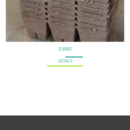
0,89
$
DÉTAILS