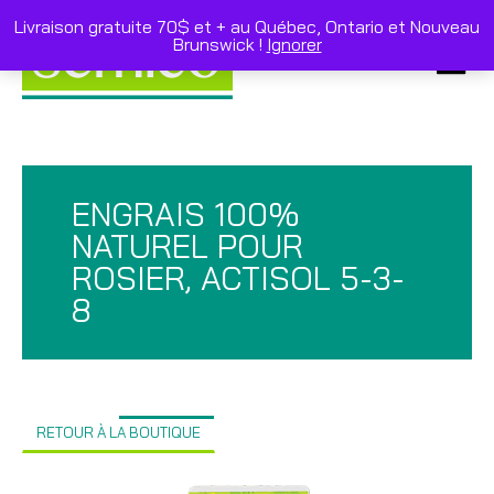
Skip
to
Livraison gratuite 70$ et + au Québec, Ontario et Nouveau
content
Brunswick !
Ignorer
Primar
Menu
ENGRAIS 100%
NATUREL POUR
ROSIER, ACTISOL 5-3-
8
RETOUR À LA BOUTIQUE