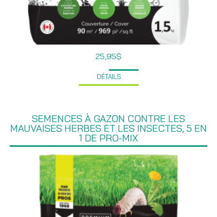
25,95
$
DÉTAILS
SEMENCES À GAZON CONTRE LES
MAUVAISES HERBES ET LES INSECTES, 5 EN
1 DE PRO-MIX