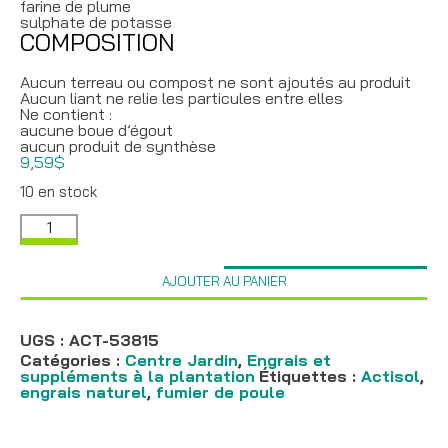
farine de plume
sulphate de potasse
COMPOSITION
Aucun terreau ou compost ne sont ajoutés au produit
Aucun liant ne relie les particules entre elles
Ne contient :
aucune boue d’égout
aucun produit de synthèse
9,59
$
10 en stock
quantité
de
Engrais
100%
AJOUTER AU PANIER
naturel
pour
rosier,
Actisol
UGS :
ACT-53815
5-
Catégories :
Centre Jardin
,
Engrais et
3-
suppléments à la plantation
Étiquettes :
Actisol
,
8
engrais naturel
,
fumier de poule