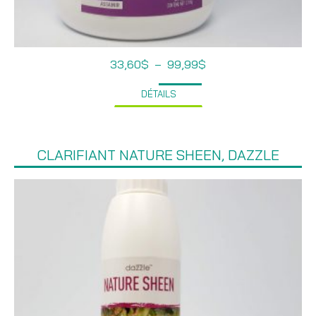
Plage
33,60
$
–
99,99
$
de
prix :
DÉTAILS
33,60$
à
99,99$
CLARIFIANT NATURE SHEEN, DAZZLE