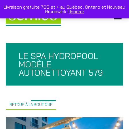
Skip
to
Livraison gratuite 70$ et + au Québec, Ontario et Nouveau
content
Brunswick !
Ignorer
Primar
Menu
LE SPA HYDROPOOL
MODÈLE
AUTONETTOYANT 579
RETOUR À LA BOUTIQUE