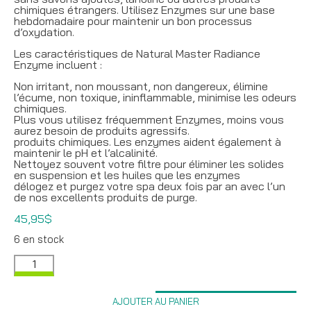
chimiques étrangers. Utilisez Enzymes sur une base
hebdomadaire pour maintenir un bon processus
d’oxydation.
Les caractéristiques de Natural Master Radiance
Enzyme incluent :
Non irritant, non moussant, non dangereux, élimine
l’écume, non toxique, ininflammable, minimise les odeurs
chimiques.
Plus vous utilisez fréquemment Enzymes, moins vous
aurez besoin de produits agressifs.
produits chimiques. Les enzymes aident également à
maintenir le pH et l’alcalinité.
Nettoyez souvent votre filtre pour éliminer les solides
en suspension et les huiles que les enzymes
délogez et purgez votre spa deux fois par an avec l’un
de nos excellents produits de purge.
45,95
$
6 en stock
quantité
de
Master
Radiance
AJOUTER AU PANIER
Enzymes