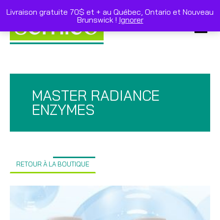
Skip
to
Livraison gratuite 70$ et + au Québec, Ontario et Nouveau
content
Brunswick !
Ignorer
Primar
Menu
MASTER RADIANCE
ENZYMES
RETOUR À LA BOUTIQUE