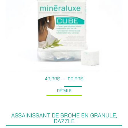
Plage
49,99
$
–
110,99
$
de
prix :
DÉTAILS
49,99$
à
110,99$
ASSAINISSANT DE BROME EN GRANULE,
DAZZLE