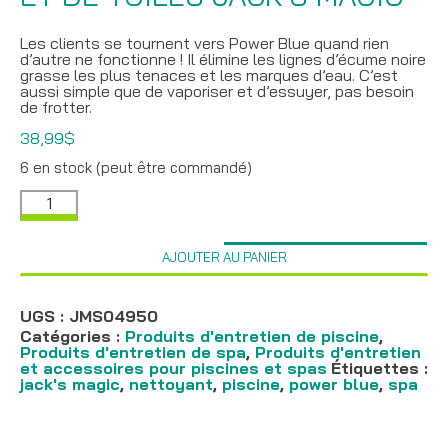
Les clients se tournent vers Power Blue quand rien
d’autre ne fonctionne ! Il élimine les lignes d’écume noire
grasse les plus tenaces et les marques d’eau. C’est
aussi simple que de vaporiser et d’essuyer, pas besoin
de frotter.
38,99
$
6 en stock (peut être commandé)
quantité
de
Nettoyant
de
AJOUTER AU PANIER
ligne
d'eau
et
de
UGS :
JMS04950
tuiles
Catégories :
Produits d'entretien de piscine
,
Jack’s
Produits d'entretien de spa
,
Produits d'entretien
Magic
et accessoires pour piscines et spas
Étiquettes :
jack's magic
,
nettoyant
,
piscine
,
power blue
,
spa