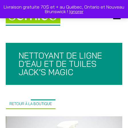
Skip
to
Livraison gratuite 70$ et + au Québec, Ontario et Nouveau
content
Brunswick !
Ignorer
Primar
Menu
NETTOYANT DE LIGNE
D’EAU ET DE TUILES
JACK’S MAGIC
RETOUR À LA BOUTIQUE