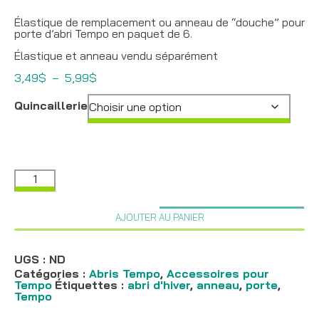
Élastique de remplacement ou anneau de “douche” pour
porte d’abri Tempo en paquet de 6.
Élastique et anneau vendu séparément
Plage
3,49
$
–
5,99
$
de
prix :
Quincaillerie
3,49$
à
5,99$
quantité
de
Quincaillerie
de
AJOUTER AU PANIER
remplacement
pour
porte
Tempo
UGS :
ND
Catégories :
Abris Tempo
,
Accessoires pour
Tempo
Étiquettes :
abri d'hiver
,
anneau
,
porte
,
Tempo