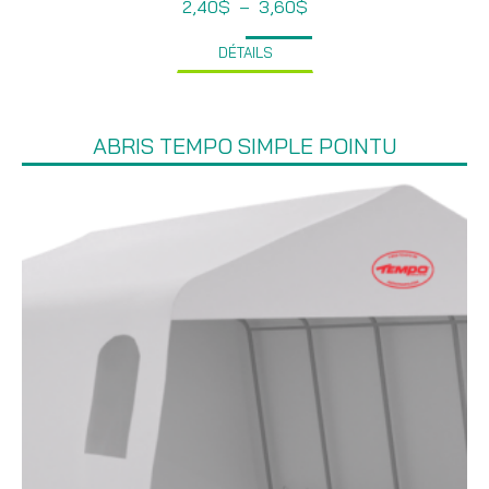
Plage
2,40
$
–
3,60
$
de
prix :
DÉTAILS
2,40$
à
3,60$
ABRIS TEMPO SIMPLE POINTU