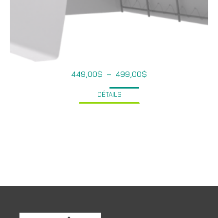
Plage
449,00
$
–
499,00
$
de
prix :
DÉTAILS
449,00$
à
499,00$