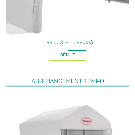
Plage
1 199,00
$
–
1 599,00
$
de
prix :
DÉTAILS
1
199,00$
à
1
599,00$
ABRI RANGEMENT TEMPO