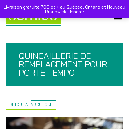
Skip
to
Livraison gratuite 70$ et + au Québec, Ontario et Nouveau
content
Brunswick !
Ignorer
Primar
Menu
QUINCAILLERIE DE
REMPLACEMENT POUR
PORTE TEMPO
RETOUR À LA BOUTIQUE