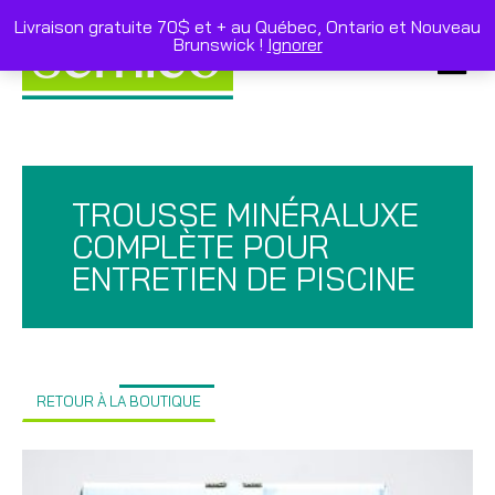
Skip
to
Livraison gratuite 70$ et + au Québec, Ontario et Nouveau
content
Brunswick !
Ignorer
Primar
Menu
TROUSSE MINÉRALUXE
COMPLÈTE POUR
ENTRETIEN DE PISCINE
RETOUR À LA BOUTIQUE