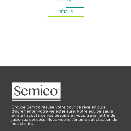
DÉTAILS
Groupe Semico réalise votre cour de rêve en plus
d’agrémenter votre vie extérieure. Notre équipe saura
être à l’écoute de vos besoins et vous transmettre de
judicieux conseils. Nous visons l’entière satisfaction de
nos clients.