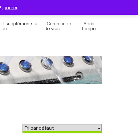
0
Solde de la Carte Cadeau
Panier
!
Ignorer
 et suppléments à
Commande
Abris
tion
de vrac
Tempo