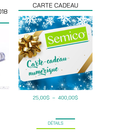
CARTE CADEAU
018
Plage
25,00
$
–
400,00
$
de
prix :
25,00$
à
400,00$
DÉTAILS