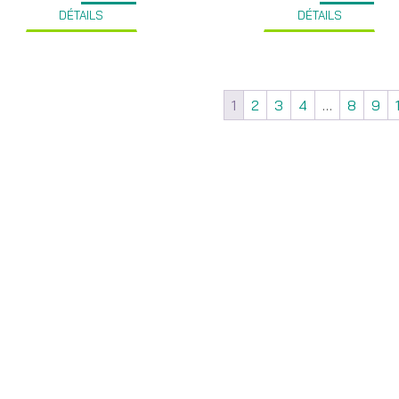
DÉTAILS
DÉTAILS
1
2
3
4
…
8
9