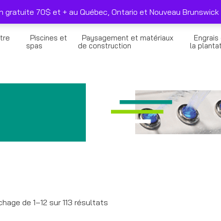
duits sélectionnés seulement
Nous joindre
on gratuite 70$ et + au Québec, Ontario et Nouveau Brunswick 
tre
Piscines et
Paysagement et matériaux
Engrais
n
spas
de construction
la planta
ichage de 1–12 sur 113 résultats