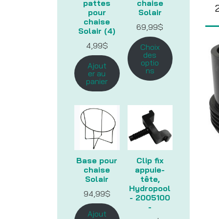
pattes
chaise
pour
Solair
chaise
69,99
$
Solair (4)
4,99
$
Choix
des
optio
Ajout
ns
er au
panier
Base pour
Clip fix
chaise
appuie-
Solair
tête,
Hydropool
94,99
$
- 2005100
-
Ajout