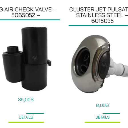
G AIR CHECK VALVE –
CLUSTER JET PULSA
5065052 –
STAINLESS STEEL 
6015035
36,00
$
8,00
$
DÉTAILS
DÉTAILS