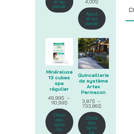
er au
4,00
$
panier
C
Ajout
er au
panier
Minéraluxe
Quincaillerie
13 cubes
de système
spa
Artex
régulier
Permacon
49,99
$
–
3,87
$
–
Plage
110,99
$
Plage
733,86
$
de
de
prix :
Choix
prix :
49,99$
Choix
des
3,87$
à
des
optio
à
110,99$
optio
ns
733,86$
ns