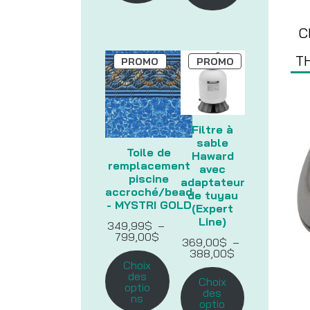
C
T
PRODUIT
PRODUIT
PROMO
PROMO
EN
EN
PROMOTION
PROMOTION
Filtre à
sable
Toile de
Haward
remplacement
avec
piscine
adaptateur
accroché/bead
de tuyau
- MYSTRI GOLD
(Expert
Line)
349,99
$
–
Plage
799,00
$
369,00
$
–
de
Plage
388,00
$
prix :
de
Choix
349,99$
prix :
des
à
Choix
369,00$
optio
799,00$
des
à
ns
optio
388,00$