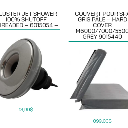
LUSTER JET SHOWER
COUVERT POUR SP
100% SHUTOFF
GRIS PÂLE – HARD
HREADED – 6015054 –
COVER
M6000/7000/550
GREY 9015440
13,99
$
899,00
$