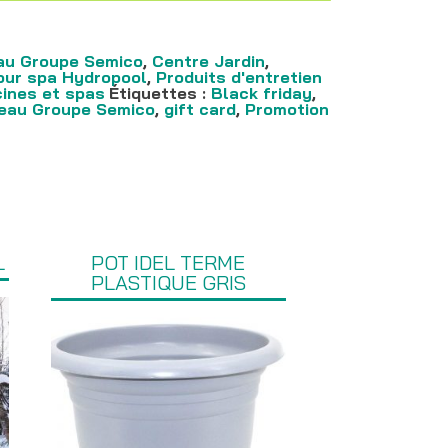
au Groupe Semico
,
Centre Jardin
,
our spa Hydropool
,
Produits d'entretien
cines et spas
Étiquettes :
Black friday
,
eau Groupe Semico
,
gift card
,
Promotion
L
POT IDEL TERME
PLASTIQUE GRIS