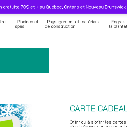
duits sélectionnés seulement
Nous joindre
on gratuite 70$ et + au Québec, Ontario et Nouveau Brunswick 
tre
Piscines et
Paysagement et matériaux
Engrais
n
spas
de construction
la planta
CARTE CADEA
Offrir ou à s’offrir les car
c’est s’ouvrir sur une possibi