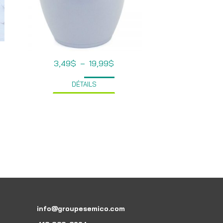
e
Plage
3,49
$
–
19,99
$
de
5$
prix :
DÉTAILS
3,49$
45$
à
19,99$
info@groupesemico.com