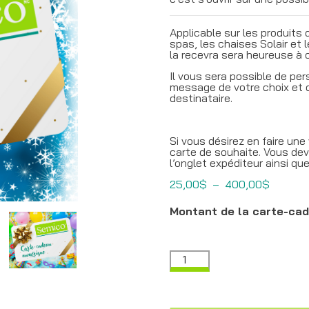
Applicable sur les produits 
spas, les chaises Solair et 
la recevra sera heureuse à 
Il vous sera possible de pe
message de votre choix et d
destinataire.
Si vous désirez en faire un
carte de souhaite. Vous dev
l’onglet expéditeur ainsi qu
Plage
25,00
$
–
400,00
$
de
prix :
Montant de la carte-ca
25,00$
à
400,00
quantité
de
Carte
cadeau