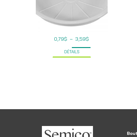
Plage
0,79
$
–
3,59
$
de
prix :
DÉTAILS
0,79$
à
3,59$
Bout