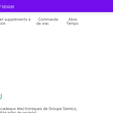
0
Solde de la Carte Cadeau
Panier
!
Ignorer
 et suppléments à
Commande
Abris
tion
de vrac
Tempo
U
tes cadeaux électroniques de Groupe Semico,
lité infini de projets!