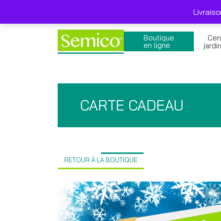
Skip
Livraison gratuite 249$ et + avant taxes , pro
to
Livrais
content
Boutique
Cen
en ligne
jardi
CARTE CADEAU
RETOUR À LA BOUTIQUE