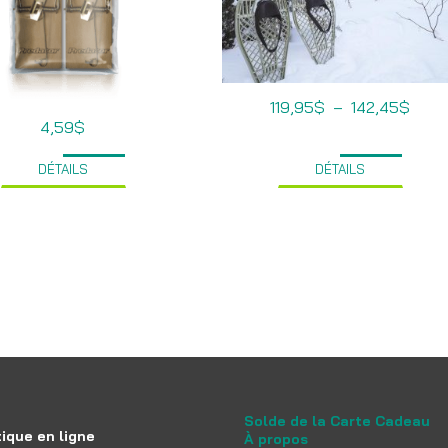
Plag
119,95
$
–
142,45
$
de
4,59
$
prix :
119,9
à
DÉTAILS
DÉTAILS
142,
Solde de la Carte Cadeau
ique en ligne
À propos