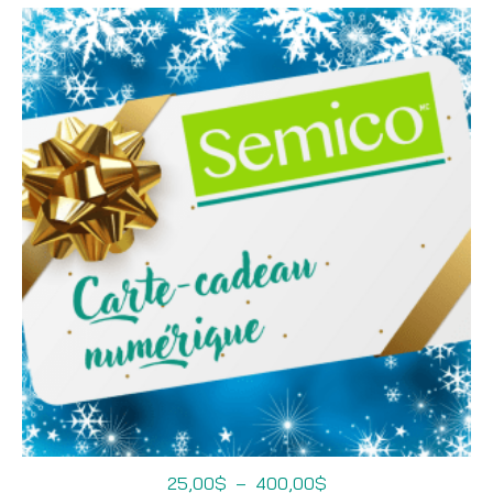
Plage
25,00
$
–
400,00
$