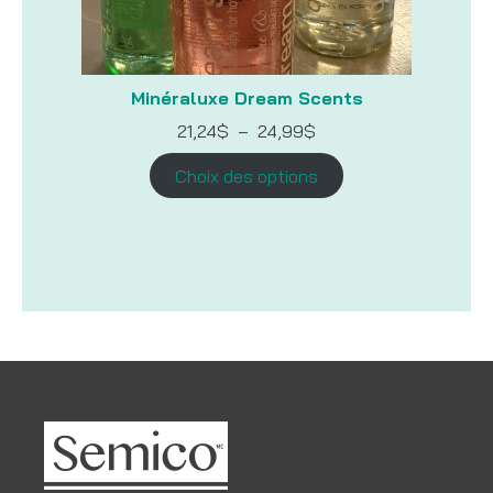
Minéraluxe Dream Scents
Plage
21,24
$
–
24,99
$
de
prix :
Choix des options
21,24$
à
24,99$