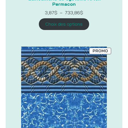
Permacon
Plage
3,87
$
–
733,86
$
de
prix :
Choix des options
3,87$
à
733,86$
PRODUIT
PROMO
EN
PROMOTI