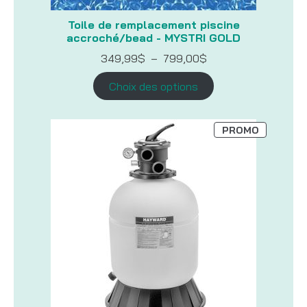
Toile de remplacement piscine
accroché/bead - MYSTRI GOLD
Plage
349,99
$
–
799,00
$
de
prix :
Choix des options
349,99$
à
799,00$
PRODUIT
PROMO
EN
PROMOTI