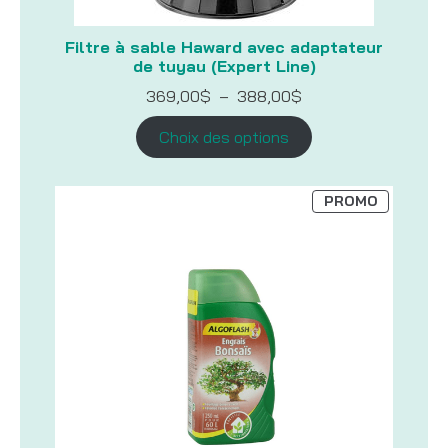
Filtre à sable Haward avec adaptateur
de tuyau (Expert Line)
Plage
369,00
$
–
388,00
$
de
prix :
Choix des options
369,00$
à
388,00$
PRODUIT
PROMO
EN
PROMOTI