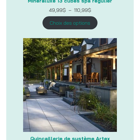
Minéraluxe 13 cubes spa régulier
Plage
49,99
$
–
110,99
$
de
prix :
Choix des options
49,99$
à
110,99$
Quincaillerie de système Artex