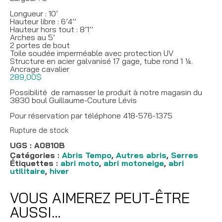
Longueur : 10’
Hauteur libre : 6’4’’
Hauteur hors tout : 8’1’’
Arches au 5’
2 portes de bout
Toile soudée imperméable avec protection UV
Structure en acier galvanisé 17 gage, tube rond 1 ¼.
Ancrage cavalier
289,00
$
Possibilité de ramasser le produit à notre magasin du
3830 boul Guillaume-Couture Lévis
Pour réservation par téléphone 418-576-1375
Rupture de stock
UGS :
A0810B
Catégories :
Abris Tempo
,
Autres abris
,
Serres
Étiquettes :
abri moto
,
abri motoneige
,
abri
utilitaire
,
hiver
VOUS AIMEREZ PEUT-ÊTRE
AUSSI…