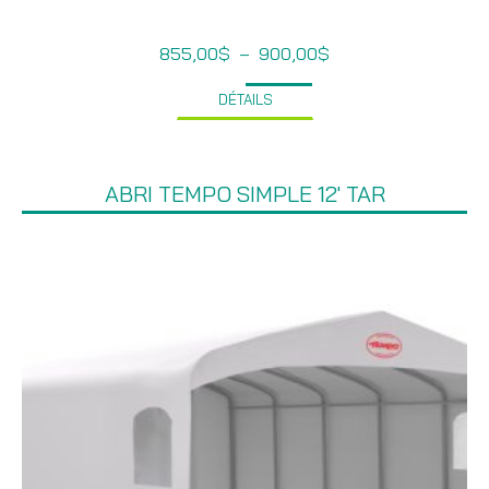
Plage
855,00
$
–
900,00
$
de
prix :
DÉTAILS
855,00$
à
900,00$
ABRI TEMPO SIMPLE 12′ TAR