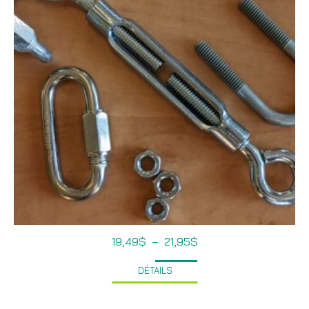
Plage
19,49
$
–
21,95
$
de
prix :
DÉTAILS
19,49$
à
21,95$