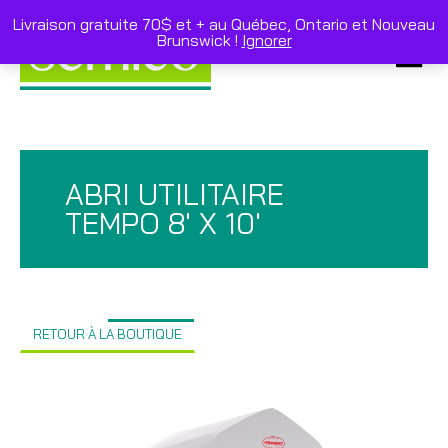
Skip
to
Livraison gratuite 70$ et + au Québec, Ontario et Nouveau
content
Brunswick !
Ignorer
Primar
Menu
ABRI UTILITAIRE
TEMPO 8′ X 10′
RETOUR À LA BOUTIQUE