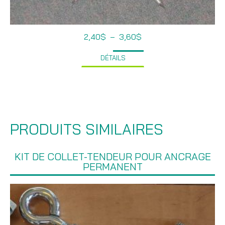
Plage
2,40
$
–
3,60
$
de
prix :
DÉTAILS
2,40$
à
3,60$
PRODUITS SIMILAIRES
KIT DE COLLET-TENDEUR POUR ANCRAGE
PERMANENT