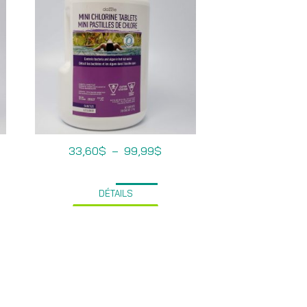
Plage
33,60
$
–
99,99
$
de
prix :
33,60$
à
DÉTAILS
99,99$