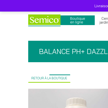
Skip
Livraison gratuite 249$ et + avant taxes , pro
to
Livrais
content
Boutique
Cen
en ligne
jardi
BALANCE PH+ DAZZL
RETOUR À LA BOUTIQUE