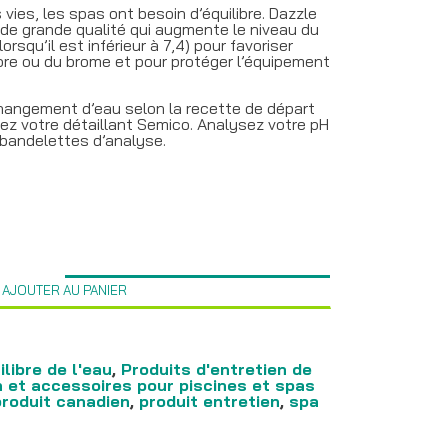
es, les spas ont besoin d’équilibre. Dazzle
de grande qualité qui augmente le niveau du
orsqu’il est inférieur à 7,4) pour favoriser
lore ou du brome et pour protéger l’équipement
hangement d’eau selon la recette de départ
ez votre détaillant Semico. Analysez votre pH
bandelettes d’analyse.
AJOUTER AU PANIER
libre de l'eau
,
Produits d'entretien de
n et accessoires pour piscines et spas
produit canadien
,
produit entretien
,
spa