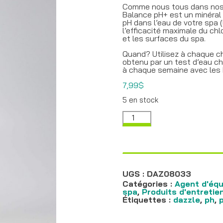
Comme nous tous dans nos vi
Balance pH+ est un minéral 
pH dans l’eau de votre spa (l
l’efficacité maximale du ch
et les surfaces du spa.
Quand? Utilisez à chaque c
obtenu par un test d’eau ch
à chaque semaine avec les 
7,99
$
5 en stock
quantité
de
Balance
pH+
Dazzle
700g
UGS :
DAZ08033
Catégories :
Agent d'équi
spa
,
Produits d'entretie
Étiquettes :
dazzle
,
ph
,