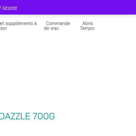
0
Solde de la Carte Cadeau
Panier
!
Ignorer
 et suppléments à
Commande
Abris
tion
de vrac
Tempo
DAZZLE 700G