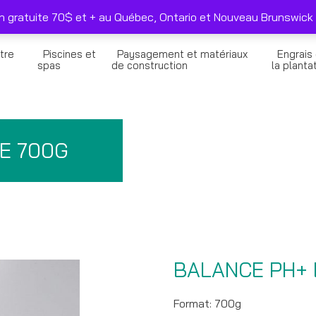
duits sélectionnés seulement
Nous joindre
on gratuite 70$ et + au Québec, Ontario et Nouveau Brunswick 
tre
Piscines et
Paysagement et matériaux
Engrais
n
spas
de construction
la planta
E 700G
BALANCE PH+ 
Format: 700g