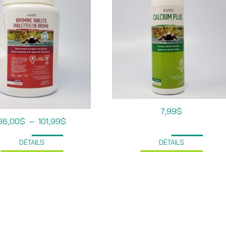
7,99
$
Plage
36,00
$
–
101,99
$
de
prix :
DÉTAILS
DÉTAILS
36,00$
à
101,99$