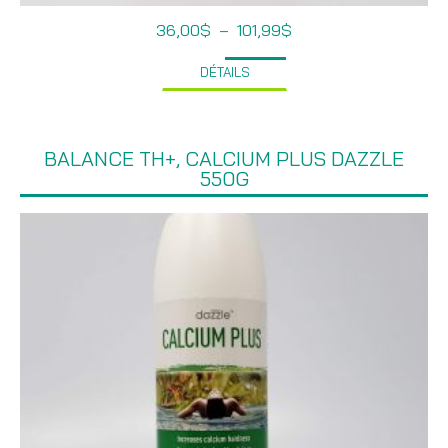
Plage
36,00
$
–
101,99
$
de
prix :
DÉTAILS
36,00$
à
101,99$
BALANCE TH+, CALCIUM PLUS DAZZLE
550G