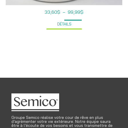
Plage
33,60
$
–
99,99
$
de
prix :
DÉTAILS
33,60$
à
99,99$
Groupe Semico réalise votre cour de rêve en plus
d’agrémenter votre vie extérieure. Notre équipe saura
être à l’écoute de vos besoins et vous transmettre de