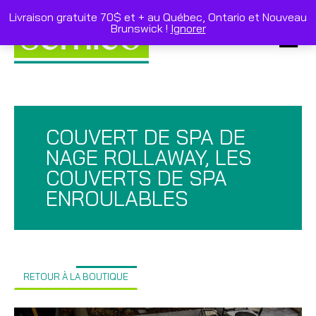
Skip
to
Livraison gratuite 70$ et + au Québec, Ontario et Nouveau
content
Brunswick !
Ignorer
Primar
Menu
COUVERT DE SPA DE
NAGE ROLLAWAY, LES
COUVERTS DE SPA
ENROULABLES
RETOUR À LA BOUTIQUE