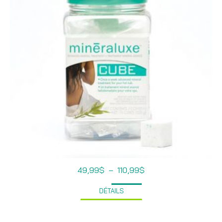
Plage
49,99
$
–
110,99
$
de
prix :
DÉTAILS
49,99$
à
110,99$