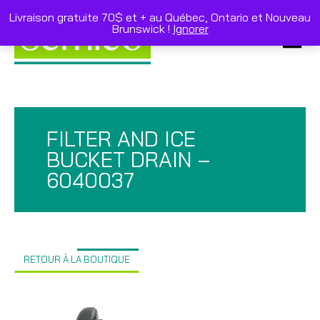
Skip
to
Livraison gratuite 70$ et + au Québec, Ontario et Nouveau
content
Brunswick !
Ignorer
Primar
Menu
FILTER AND ICE
BUCKET DRAIN –
6040037
RETOUR À LA BOUTIQUE