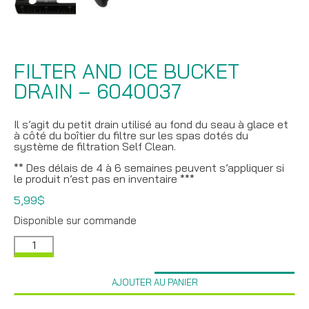
FILTER AND ICE BUCKET
DRAIN – 6040037
Il s’agit du petit drain utilisé au fond du seau à glace et
à côté du boîtier du filtre sur les spas dotés du
système de filtration Self Clean.
** Des délais de 4 à 6 semaines peuvent s’appliquer si
le produit n’est pas en inventaire ***
5,99
$
Disponible sur commande
quantité
de
Filter
and
AJOUTER AU PANIER
Ice
Bucket
Drain