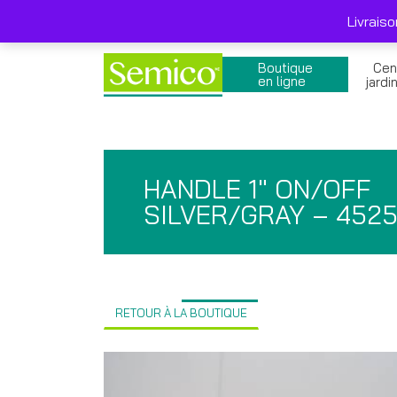
Skip
Livraison gratuite 249$ et + avant taxes , pro
to
Livrais
content
Boutique
Cen
en ligne
jardi
HANDLE 1″ ON/OFF
SILVER/GRAY – 452
RETOUR À LA BOUTIQUE