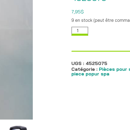
7,95
$
9 en stock (peut être comm
quantité
de
Handle
1"
On/Off
Silver/Gray
-
4525075
UGS :
4525075
Catégorie :
Pièces pour 
piece popur spa