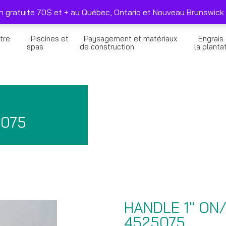
duits sélectionnés seulement
Nous joindre
on gratuite 70$ et + au Québec, Ontario et Nouveau Brunswick 
tre
Piscines et
Paysagement et matériaux
Engrais
n
spas
de construction
la planta
5075
HANDLE 1″ ON
4525075