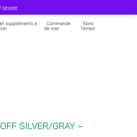
0
Solde de la Carte Cadeau
Panier
!
Ignorer
 et suppléments à
Commande
Abris
tion
de vrac
Tempo
/OFF SILVER/GRAY –