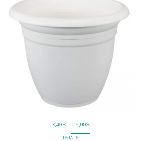
Plage
3,49
$
–
19,99
$
de
prix :
DÉTAILS
3,49$