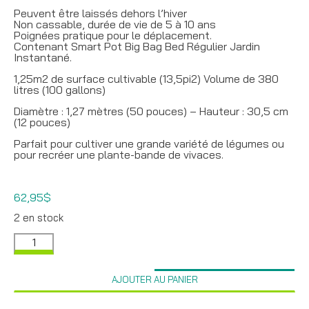
Peuvent être laissés dehors l’hiver
Non cassable, durée de vie de 5 à 10 ans
Poignées pratique pour le déplacement.
Contenant Smart Pot Big Bag Bed Régulier Jardin
Instantané.
1,25m2 de surface cultivable (13,5pi2) Volume de 380
litres (100 gallons)
Diamètre : 1,27 mètres (50 pouces) – Hauteur : 30,5 cm
(12 pouces)
Parfait pour cultiver une grande variété de légumes ou
pour recréer une plante-bande de vivaces.
62,95
$
2 en stock
quantité
de
Jardin
Instantané
AJOUTER AU PANIER
régulier
Smart
Pot