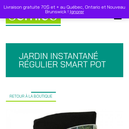
Skip
to
Livraison gratuite 70$ et + au Québec, Ontario et Nouveau
content
Brunswick !
Ignorer
Primar
Menu
JARDIN INSTANTANÉ
RÉGULIER SMART POT
RETOUR À LA BOUTIQUE