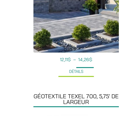
Plage
12,11
$
–
14,26
$
de
prix :
DÉTAILS
12,11$
à
14,26$
GÉOTEXTILE TEXEL 700, 5,75′ DE
LARGEUR