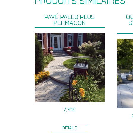
PRODUITS SIMILAIRES
PAVÉ PALEO PLUS
QU
PERMACON
S
7,70
$
DÉTAILS