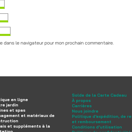
te dans le navigateur pour mon prochain commentaire.
Solde de la Carte Cadeau
ique en ligne
À propos
re jardin
Carrières
ines et spas
Nous joindre
agement et matériaux de
Politique d’expédition, de r
truction
et remboursement
ais et suppléments à la
Conditions d’utilisation
tation