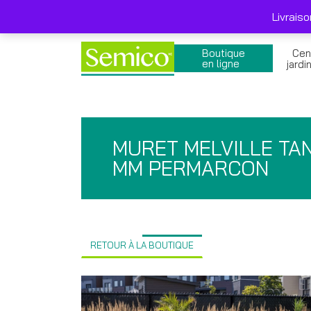
Skip
Livraison gratuite 249$ et + avant taxes , pro
to
Livrais
content
Boutique
Cen
en ligne
jardi
MURET MELVILLE TA
MM PERMARCON
RETOUR À LA BOUTIQUE