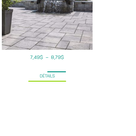
Plage
7,49
$
–
8,79
$
de
prix :
7,49$
à
DÉTAILS
8,79$