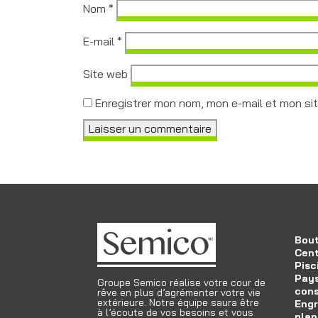
Nom
*
E-mail
*
Site web
Enregistrer mon nom, mon e-mail et mon si
Bout
Cent
Pisc
Pays
Groupe Semico réalise votre cour de
cons
rêve en plus d’agrémenter votre vie
extérieure. Notre équipe saura être
Engr
à l’écoute de vos besoins et vous
plan