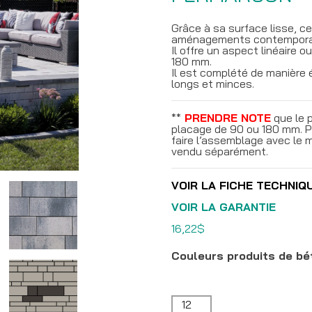
Grâce à sa surface lisse, c
aménagements contemporai
Il offre un aspect linéaire
180 mm.
Il est complété de manière
longs et minces.
**
PRENDRE NOTE
que le 
placage de 90 ou 180 mm. Pou
faire l’assemblage avec le 
vendu séparément.
VOIR LA FICHE TECHNIQ
VOIR LA GARANTIE
16,22
$
Couleurs produits de bé
quantité
de