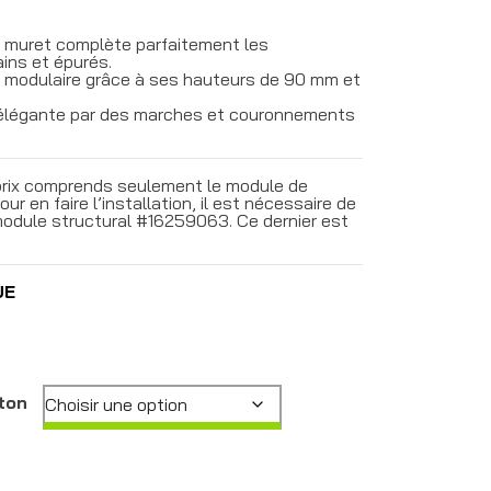
e muret complète parfaitement les
ns et épurés.
 ou modulaire grâce à ses hauteurs de 90 mm et
 élégante par des marches et couronnements
prix comprends seulement le module de
r en faire l’installation, il est nécessaire de
module structural #16259063. Ce dernier est
UE
ton