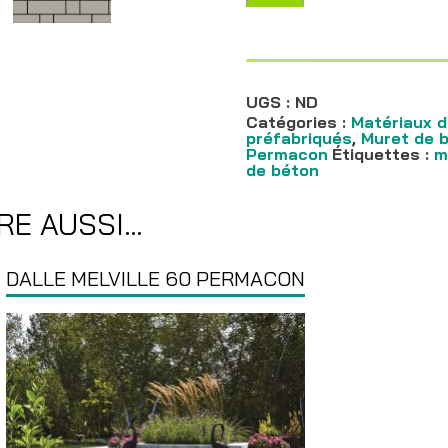
Muret
Melville
Tandem
180
mm
Permarcon
UGS :
ND
Catégories :
Matériaux d
préfabriqués
,
Muret de 
Permacon
Étiquettes :
m
de béton
RE AUSSI…
DALLE MELVILLE 60 PERMACON