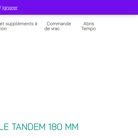
0
Solde de la Carte Cadeau
Panier
!
Ignorer
 et suppléments à
Commande
Abris
tion
de vrac
Tempo
LE TANDEM 180 MM