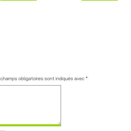
à
733,86$
 champs obligatoires sont indiqués avec
*