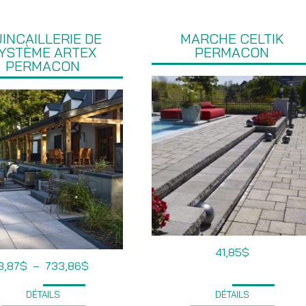
INCAILLERIE DE
MARCHE CELTIK
YSTÈME ARTEX
PERMACON
PERMACON
41,85
$
Plage
3,87
$
–
733,86
$
de
prix :
DÉTAILS
DÉTAILS
3,87$