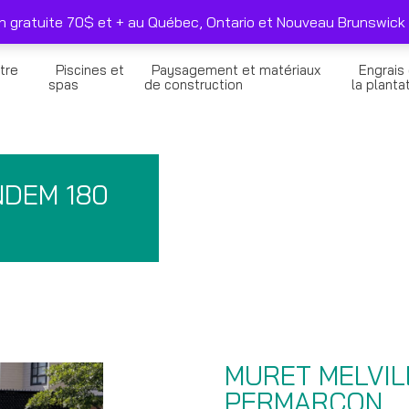
duits sélectionnés seulement
Nous joindre
on gratuite 70$ et + au Québec, Ontario et Nouveau Brunswick 
tre
Piscines et
Paysagement et matériaux
Engrais
n
spas
de construction
la planta
NDEM 180
MURET MELVIL
PERMARCON