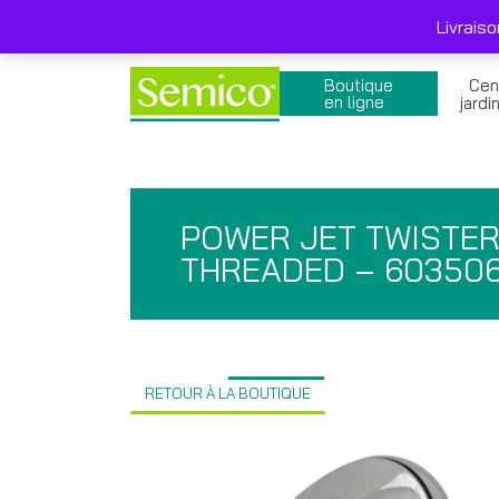
Skip
Livraison gratuite 249$ et + avant taxes , pro
to
Livrais
content
Boutique
Cen
en ligne
jardi
POWER JET TWISTE
THREADED – 60350
RETOUR À LA BOUTIQUE