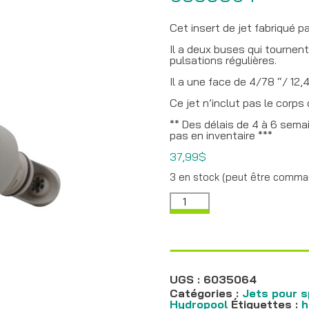
Cet insert de jet fabriqué 
Il a deux buses qui tournen
pulsations régulières.
Il a une face de 4/78 “/ 12,
Ce jet n’inclut pas le corps 
** Des délais de 4 à 6 semai
pas en inventaire ***
37,99
$
3 en stock (peut être comm
quantité
de
Power
Jet
Twister
Threaded
-
6035064
UGS :
6035064
Catégories :
Jets pour 
Hydropool
Étiquettes :
h