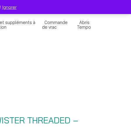
0
Solde de la Carte Cadeau
Panier
!
Ignorer
 et suppléments à
Commande
Abris
tion
de vrac
Tempo
ISTER THREADED –