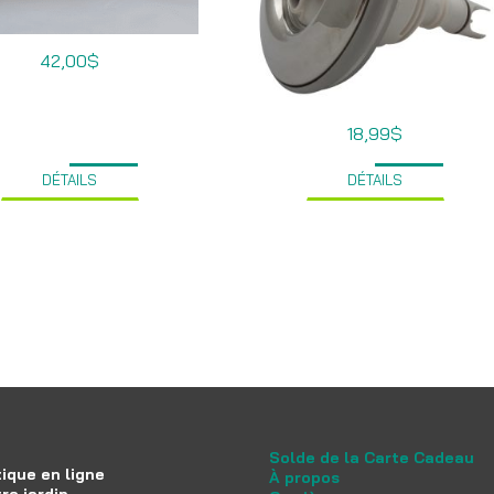
42,00
$
18,99
$
DÉTAILS
DÉTAILS
Solde de la Carte Cadeau
ique en ligne
À propos