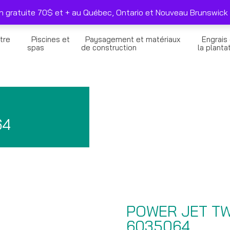
duits sélectionnés seulement
Nous joindre
on gratuite 70$ et + au Québec, Ontario et Nouveau Brunswick 
tre
Piscines et
Paysagement et matériaux
Engrais
n
spas
de construction
la planta
R
64
POWER JET TW
6035064