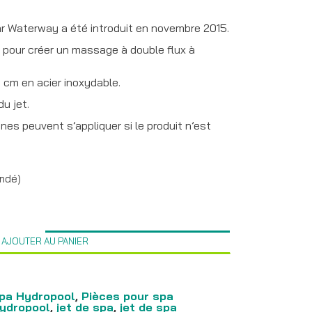
par Waterway a été introduit en novembre 2015.
t pour créer un massage à double flux à
4 cm en acier inoxydable.
du jet.
nes peuvent s’appliquer si le produit n’est
andé)
AJOUTER AU PANIER
spa Hydropool
,
Pièces pour spa
ydropool
,
jet de spa
,
jet de spa