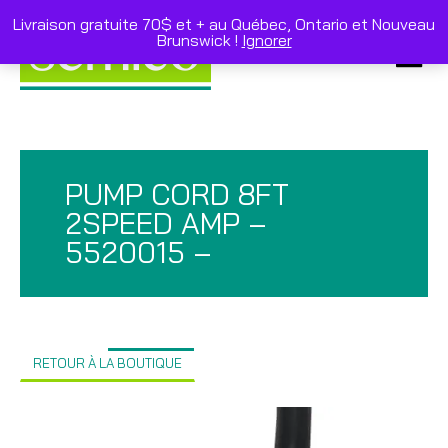
Skip
to
Livraison gratuite 70$ et + au Québec, Ontario et Nouveau
content
Brunswick !
Ignorer
Primar
Menu
PUMP CORD 8FT
2SPEED AMP –
5520015 –
RETOUR À LA BOUTIQUE