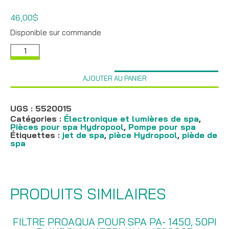
46,00
$
Disponible sur commande
quantité
de
Pump
Cord
AJOUTER AU PANIER
8Ft
2Speed
Amp
-
UGS :
5520015
5520015
Catégories :
Électronique et lumières de spa
,
-
Pièces pour spa Hydropool
,
Pompe pour spa
Étiquettes :
jet de spa
,
pièce Hydropool
,
piède de
spa
PRODUITS SIMILAIRES
FILTRE PROAQUA POUR SPA PA- 1450, 50PI