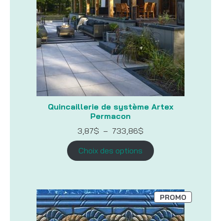
Quincaillerie de système Artex
Permacon
Plage
3,87
$
–
733,86
$
de
prix :
Choix des options
3,87$
à
733,86$
PRODUIT
PROMO
EN
PROMOTI