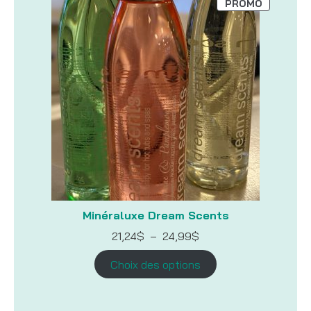
PRODUIT
PROMO
EN
PROMOTI
Minéraluxe Dream Scents
Plage
21,24
$
–
24,99
$
de
prix :
Choix des options
21,24$
à
24,99$