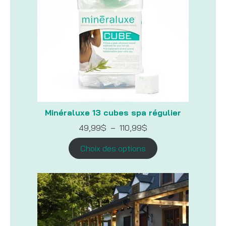
Minéraluxe 13 cubes spa régulier
Plage
49,99
$
–
110,99
$
de
prix :
Choix des options
49,99$
à
110,99$