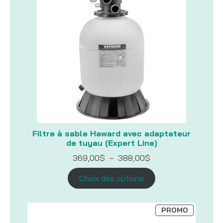
Filtre à sable Haward avec adaptateur
de tuyau (Expert Line)
Plage
369,00
$
–
388,00
$
de
prix :
Choix des options
369,00$
à
388,00$
PRODUIT
PROMO
EN