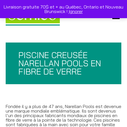
Skip
to
Livraison gratuite 70$ et + au Québec, Ontario et Nouveau
content
Brunswick !
Ignorer
Primar
Menu
PISCINE CREUSÉE
NARELLAN POOLS EN
FIBRE DE VERRE
Fondée il y a plus de 47 ans, Narellan Pools est devenue
une marque mondiale emblématique. Ils sont devenus
l’un des principaux fabricants mondiaux de piscines en
fibre de verre à la pointe de la technologie. Ces piscines
sont fabriquées à la main avec soin pour votre famille