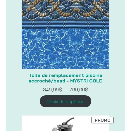
Toile de remplacement piscine
accroché/bead - MYSTRI GOLD
Plage
349,99
$
–
799,00
$
de
prix :
Choix des options
349,99$
à
799,00$
PRODUIT
PROMO
EN
PROMOTI