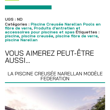
La
piscine
Demander une soumission
creusée
Narellan
modèle
UGS :
ND
Eden
Catégories :
Piscine Creusée Narellan Pools en
fibre de verre
,
Produits d'entretien et
accessoires pour piscines et spas
Étiquettes :
piscine
,
piscine creusée
,
piscine fibre de verre
,
piscine Narellan
VOUS AIMEREZ PEUT-ÊTRE
AUSSI…
LA PISCINE CREUSÉE NARELLAN MODÈLE
FEDERATION