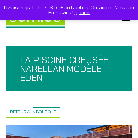
Skip
to
Livraison gratuite 70$ et + au Québec, Ontario et Nouveau
content
Brunswick !
Ignorer
Primar
Menu
LA PISCINE CREUSÉE
NARELLAN MODÈLE
EDEN
RETOUR À LA BOUTIQUE