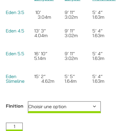
Eden 3.5
10’
9’ 11”
5’ 4”
3.04m
3.02m
1.63m
Eden 4.5
13’ 3”
9’ 11”
5’ 4”
4.04m
3.02m
1.63m
Eden 5.5
16’ 10”
9’ 11”
5’ 4”
5.14m
3.02m
1.63m
Eden
15’ 2”
5’ 5”
5’ 4”
Slimeline
4.62m
1.64m
1.63m
Finition
quantité
de