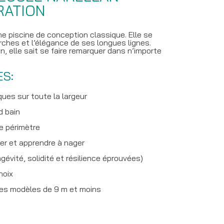
RATION
e piscine de conception classique. Elle se
rches et l’élégance de ses longues lignes.
, elle sait se faire remarquer dans n’importe
ES:
ques sur toute la largeur
d bain
le périmètre
er et apprendre à nager
ngévité, solidité et résilience éprouvées)
hoix
les modèles de 9 m et moins