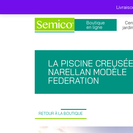
Skip
Livraison gratuite 249$ et + avant taxes , pro
to
Livrais
content
Boutique
Cen
en ligne
jardi
LA PISCINE CREUSÉ
NARELLAN MODÈLE
FEDERATION
RETOUR À LA BOUTIQUE