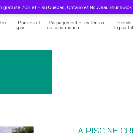
duits sélectionnés seulement
Nous joindre
on gratuite 70$ et + au Québec, Ontario et Nouveau Brunswick 
tre
Piscines et
Paysagement et matériaux
Engrais
n
spas
de construction
la planta
E
LA PISCINE C