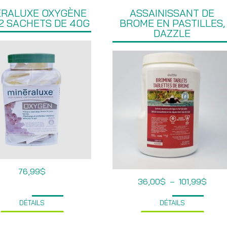
ÉRALUXE OXYGÈNE
ASSAINISSANT DE
12 SACHETS DE 40G
BROME EN PASTILLES,
DAZZLE
76,99
$
Plage
36,00
$
–
101,99
$
de
prix :
DÉTAILS
DÉTAILS
36,0
à
101,9