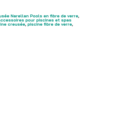
usée Narellan Pools en fibre de verre
,
accessoires pour piscines et spas
cine creusée
,
piscine fibre de verre
,