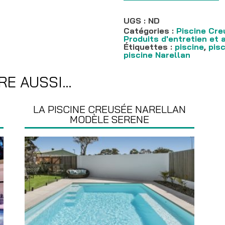
creusée
Narellan
modèle
UGS :
ND
Federation
Catégories :
Piscine Cre
Produits d'entretien et 
Étiquettes :
piscine
,
pis
piscine Narellan
RE AUSSI…
LA PISCINE CREUSÉE NARELLAN
MODÈLE SERENE