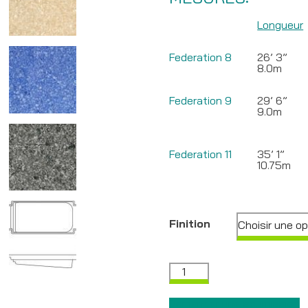
Longueur
Federation 8
26’
8.0m
Federation 9
29’ 6”
9.0m
Federation 11
35’ 1”
10.75m
Finition
quantité
de
La
piscine
Demander une soumission