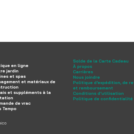
Solde de la Carte Cadeau
ique en ligne
À propos
re jardin
Carrières
ines et spas
Nous joindre
agement et matériaux de
Politique d’expédition, de r
truction
et remboursement
ais et suppléments à la
Conditions d’utilisation
tation
Politique de confidentialité
mande de vrac
s Tempo
mico