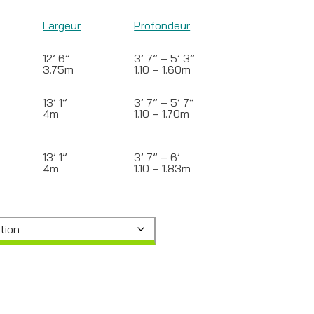
Largeur
Profondeur
 3”
12’ 6”
3’ 7” – 5’ 3”
3.75m
1.10 – 1.60m
13’ 1”
3’ 7” – 5’ 7”
4m
1.10 – 1.70m
13’ 1”
3’ 7” – 6’
4m
1.10 – 1.83m