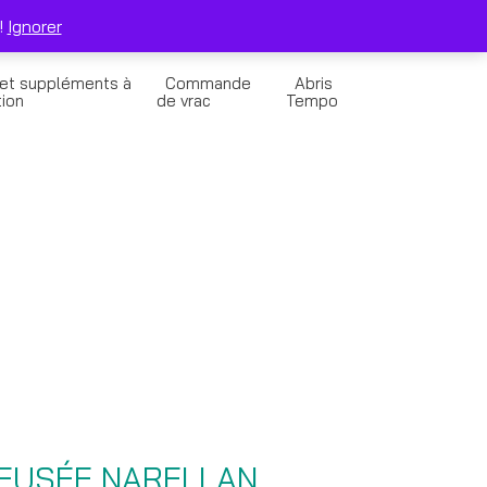
0
Solde de la Carte Cadeau
Panier
!
Ignorer
 et suppléments à
Commande
Abris
tion
de vrac
Tempo
REUSÉE NARELLAN