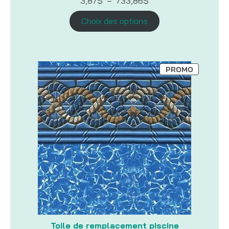
3,87
$
–
733,86
$
de
prix :
Choix des options
3,87$
à
733,86$
PRODUIT
PROMO
EN
PROMOTI
Toile de remplacement piscine