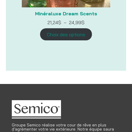
Minéraluxe Dream Scents
Plage
21,24
$
–
24,99
$
de
prix :
Choix des options
21,24$
à
24,99$
Groupe Semico réalise votre cour de rêve en plus
d’agrémenter votre vie extérieure. Notre équipe saura