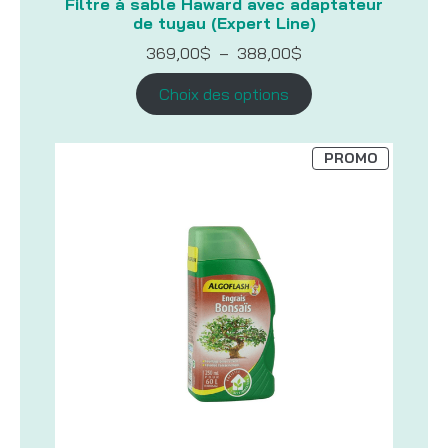
Filtre à sable Haward avec adaptateur
de tuyau (Expert Line)
Plage
369,00
$
–
388,00
$
de
prix :
Choix des options
369,00$
à
388,00$
PRODUIT
PROMO
EN
PROMOTI