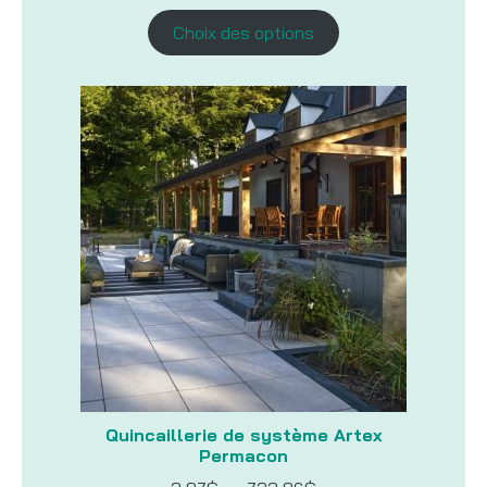
de
prix :
Choix des options
49,99$
à
110,99$
Quincaillerie de système Artex
Permacon
Plage