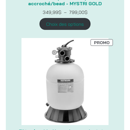
accroché/bead - MYSTRI GOLD
Plage
349,99
$
–
799,00
$
de
prix :
Choix des options
349,99$
à
799,00$
PRODUIT
PROMO
EN
PROMOTI