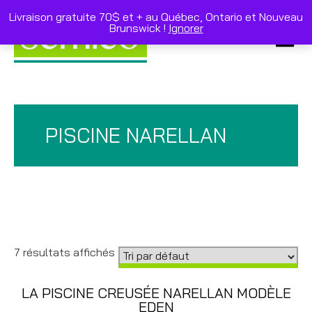
Skip
to
Livraison gratuite 70$ et + au Québec, Ontario et Nouveau
content
Brunswick !
Ignorer
Primar
Menu
PISCINE NARELLAN
7 résultats affichés
LA PISCINE CREUSÉE NARELLAN MODÈLE
EDEN