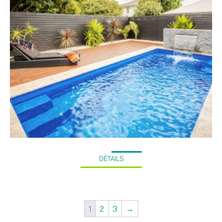
DÉTAILS
1
2
3
→