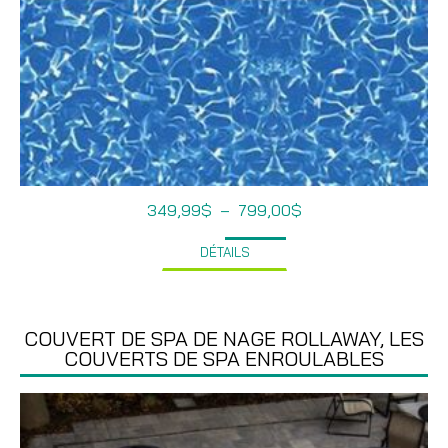
Plage
349,99
$
–
799,00
$
de
prix :
DÉTAILS
349,99$
à
799,00$
COUVERT DE SPA DE NAGE ROLLAWAY, LES
COUVERTS DE SPA ENROULABLES