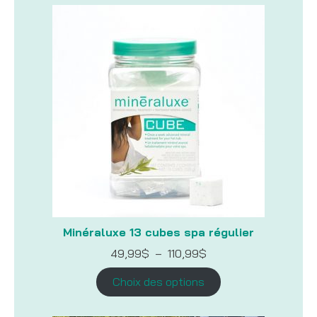
Minéraluxe 13 cubes spa régulier
Plage
49,99
$
–
110,99
$
de
prix :
Choix des options
49,99$
à
110,99$