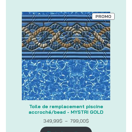
733,86$
PRODUIT
PROMO
EN
PROMOTI
Toile de remplacement piscine
accroché/bead - MYSTRI GOLD
Plage
349,99
$
–
799,00
$
de
prix :