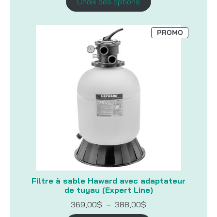
Choix des options
349,99$
à
799,00$
PRODUIT
PROMO
EN
PROMOTI
Filtre à sable Haward avec adaptateur
de tuyau (Expert Line)
Plage
369,00
$
–
388,00
$
de