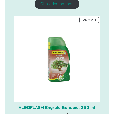
prix :
Choix des options
369,00$
à
388,00$
PRODUIT
PROMO
EN
PROMOTI
ALGOFLASH Engrais Bonsaïs, 250 ml