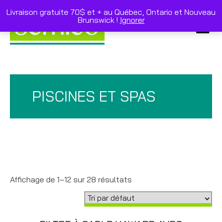
Skip
to
Livraison gratuite 70$ et + au Québec, Ontario et Nouveau
content
Brunswick !
Ignorer
Primar
Menu
PISCINES ET SPAS
Affichage de 1–12 sur 28 résultats