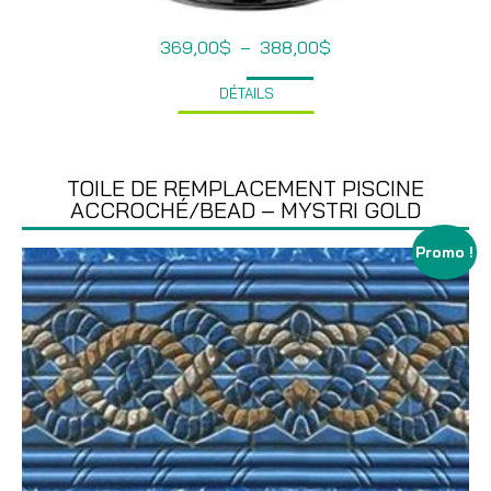
Plage
369,00
$
–
388,00
$
de
prix :
DÉTAILS
369,00$
à
388,00$
TOILE DE REMPLACEMENT PISCINE
ACCROCHÉ/BEAD – MYSTRI GOLD
Promo !