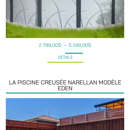
Plage
2 799,00
$
–
5 249,00
$
de
prix :
DÉTAILS
2
799,00$
à
5
249,00$
LA PISCINE CREUSÉE NARELLAN MODÈLE
EDEN