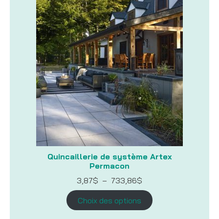
Quincaillerie de système Artex
Permacon
Plage
3,87
$
–
733,86
$
de
prix :
Choix des options
3,87$
à