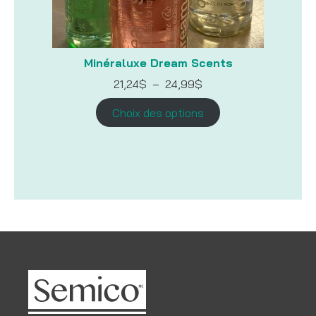
Minéraluxe Dream Scents
Plage
21,24
$
–
24,99
$
de
prix :
Choix des options
21,24$
à
24,99$