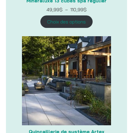
Minéraluxe 13 cubes spa régulier
Plage
49,99
$
–
110,99
$
de
prix :
Choix des options
49,99$
à
110,99$
Quincaillerie de système Artex