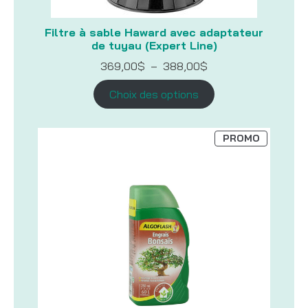
Filtre à sable Haward avec adaptateur
de tuyau (Expert Line)
Plage
369,00
$
–
388,00
$
de
prix :
Choix des options
369,00$
à
388,00$
PRODUIT
PROMO
EN
PROMOTI