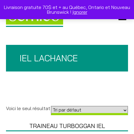
Skip
to
Livraison gratuite 70$ et + au Québec, Ontario et Nouveau
content
Brunswick !
Ignorer
Primar
Menu
IEL LACHANCE
Voici le seul résultat
TRAINEAU TURBOGGAN IEL