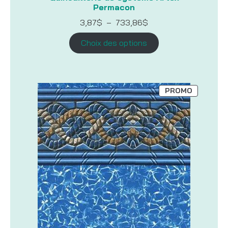
Permacon
Plage
3,87
$
–
733,86
$
de
prix :
Choix des options
3,87$
à
733,86$
PRODUIT
PROMO
EN
PROMOTI