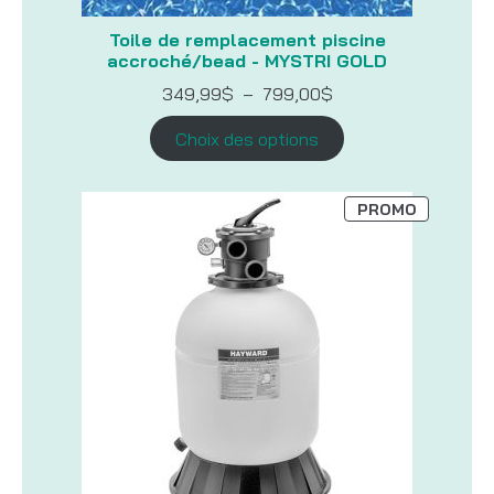
Toile de remplacement piscine
accroché/bead - MYSTRI GOLD
Plage
349,99
$
–
799,00
$
de
prix :
Choix des options
349,99$
à
799,00$
PRODUIT
PROMO
EN
PROMOTI