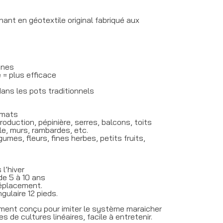
nt en géotextile original fabriqué aux
ines
 = plus efficace
ns les pots traditionnels
rmats
roduction, pépinière, serres, balcons, toits
le, murs, rambardes, etc.
umes, fleurs, fines herbes, petits fruits,
l’hiver
de 5 à 10 ans
déplacement.
ulaire 12 pieds.
ement conçu pour imiter le système maraicher
es de cultures linéaires, facile à entretenir.