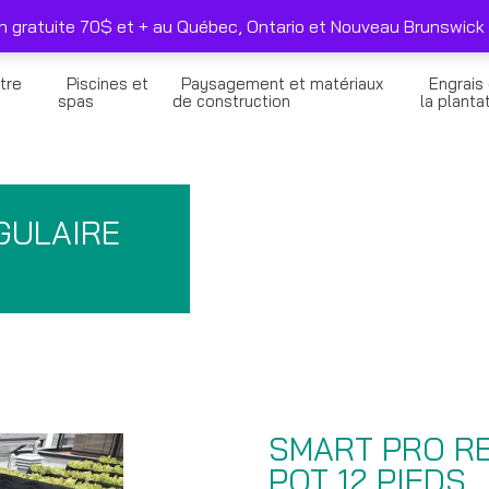
duits sélectionnés seulement
Nous joindre
on gratuite 70$ et + au Québec, Ontario et Nouveau Brunswick 
tre
Piscines et
Paysagement et matériaux
Engrais
n
spas
de construction
la planta
GULAIRE
SMART PRO R
POT 12 PIEDS