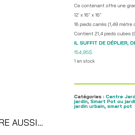
Ce contenant offre une gran
12′ x 16″ x 16″
16 pieds carrés (1,48 mètre 
Contient 21,4 pieds cubes (
IL SUFFIT DE DÉPLIER, 
154,95
$
1 en stock
quantité
de
Smart
Pro
rectangulaire
Smart
Catégories :
Centre Jard
Pot
jardin
,
Smart Pot ou jard
12
jardin urbain
,
smart pot
pieds
RE AUSSI…