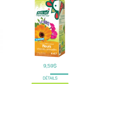
9,59
$
DÉTAILS
$