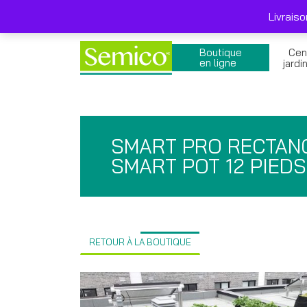
Skip
Livraison gratuite 249$ et + avant taxes , pro
to
Livrais
content
Boutique
Cen
en ligne
jardi
SMART PRO RECTAN
SMART POT 12 PIEDS
RETOUR À LA BOUTIQUE