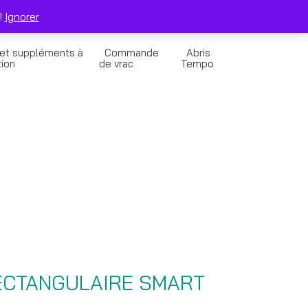
0
Solde de la Carte Cadeau
Panier
!
Ignorer
 et suppléments à
Commande
Abris
tion
de vrac
Tempo
ECTANGULAIRE SMART