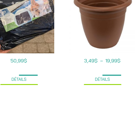
Plage
50,99
$
3,49
$
–
19,99
$
de
prix :
3,49$
à
DÉTAILS
DÉTAILS
19,99